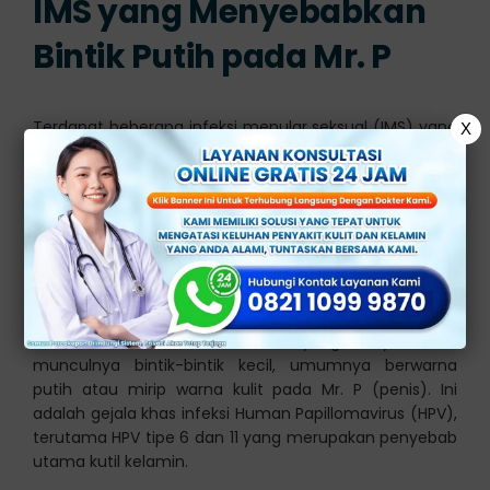
IMS yang Menyebabkan
Bintik Putih pada Mr. P
Terdapat beberapa infeksi menular seksual (IMS) yang
X
dapat menyebabkan bintik putih pada Mr. P, seperti
kutil kelamin, herpes genital, dan sifilis. Berikut adalah
penjelasan dari masing-masing infeksi menular seksual
yang menyebabkan gejala tersebut:
1.
Kutil Kelamin
Kutil kelamin
adalah suatu kondisi yang menyebabkan
munculnya bintik-bintik kecil, umumnya berwarna
putih atau mirip warna kulit pada Mr. P (penis). Ini
adalah gejala khas infeksi Human Papillomavirus (HPV),
terutama HPV tipe 6 dan 11 yang merupakan penyebab
utama kutil kelamin.