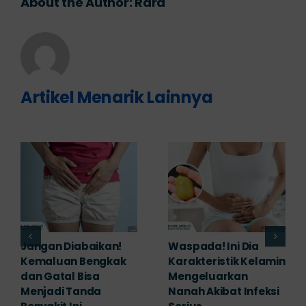
About the Author:
Rara
Artikel Menarik Lainnya
Banyak yang
Tampak Ringan,
Mengabaikan,
Waspada Ini Gejala
Padahal Habis
Kutil Kelamin yang
Berhubungan
Berbahaya!