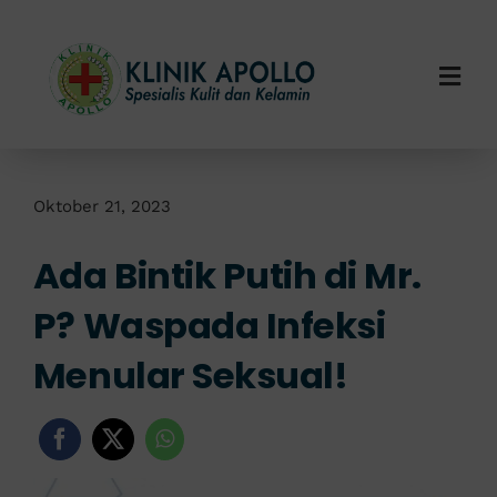
Skip
to
content
Togg
Navi
Home
Tentang Kami
Oktober 21, 2023
Ada Bintik Putih di Mr.
Layanan Kami
P? Waspada Infeksi
Info Klinik
Menular Seksual!
Hubungi Kami