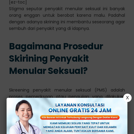
[ez-toc]
Stigma seputar penyakit menular seksual ini banyak
orang enggan untuk berobat karena malu. Padahal
dengan adanya skrining ini membantu seseorang agar
sembuh dari penyakit yang di idapnya.
Bagaimana Prosedur
Skirining Penyakit
Menular Seksual?
Skreening penyakit menular seksual (PMS) adalah
proses pemeriksaan atau pengujian yang dilakukan
X
untuk mendeteksi adanya infeksi menular seksual
pada seseorang. Terutama pada mereka yang aktif
secara seksual atau berisiko terkena PMS.
Skrining PMS dapat membantu dalam diagnosis dini,