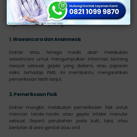
pengobatan yang tepat waktu, dan pencegahan
penyebaran infeksi ke pasangan seksual lainnya.
Berikut adalah beberapa metode umum yang
digunakan dalam skrining PMS:
1.
Wawancara dan Anamnesis
Dokter atau tenaga medis akan melakukan
wawancara untuk mengumpulkan informasi tentang
riwayat seksual, gejala yang dialami, atau paparan
risiko terhadap PMS. Ini membantu mengarahkan
pemeriksaan lebih lanjut.
2.
Pemeriksaan Fisik
Dokter mungkin melakukan pemeriksaan fisik untuk
mencari tanda-tanda atau gejala infeksi menular
seksual. Seperti perubahan pada kulit, luka, atau
benjolan di area genital atau oral.