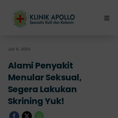
Skip
to
content
Togg
Navi
Home
Tentang Kami
Juli 5, 2023
Alami Penyakit
Layanan Kami
Menular Seksual,
Info Klinik
Segera Lakukan
Hubungi Kami
Skrining Yuk!