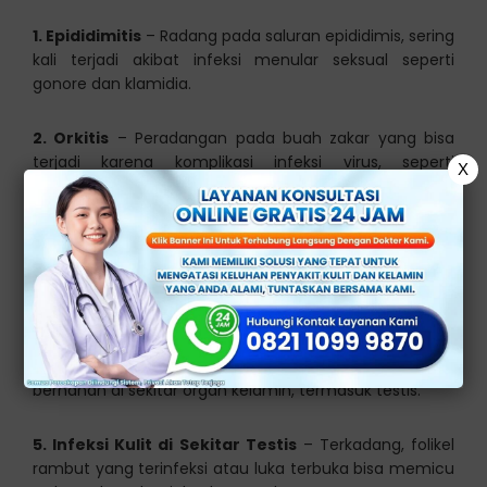
1. Epididimitis
– Radang pada saluran epididimis, sering
kali terjadi akibat infeksi menular seksual seperti
gonore dan klamidia.
2. Orkitis
– Peradangan pada buah zakar yang bisa
terjadi karena komplikasi infeksi virus, seperti
X
gondongan.
3. Abses Skrotum
– Infeksi yang parah pada area
testis, bisa menyebabkan kumpulan nanah di dalam
skrotum.
4. Infeksi Menular Seksual (IMS)
– Herpes genital
dan sifilis, dapat menyebabkan luka terbuka dan
bernanah di sekitar organ kelamin, termasuk testis.
5. Infeksi Kulit di Sekitar Testis
– Terkadang, folikel
rambut yang terinfeksi atau luka terbuka bisa memicu