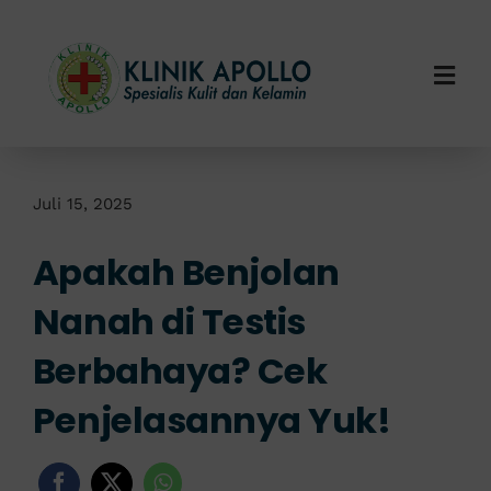
Skip
to
content
Togg
Navi
Home
Tentang Kami
Juli 15, 2025
Apakah Benjolan
Layanan Kami
Nanah di Testis
Info Klinik
Berbahaya? Cek
Hubungi Kami
Penjelasannya Yuk!