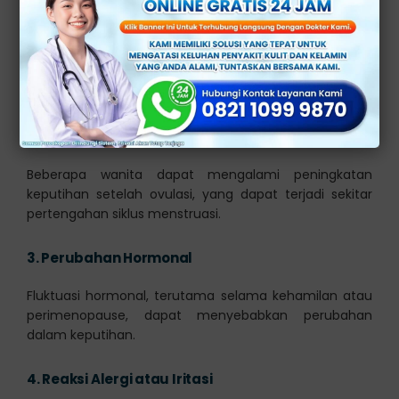
Keputihan yang berubah-ubah sepanjang siklus
menstruasi adalah normal. Konsistensi dan jumlah
keputihan bisa berubah seiring dengan perubahan
hormon yang terjadi selama siklus menstruasi.
2.
Siklus Ovulasi
Beberapa wanita dapat mengalami peningkatan
keputihan setelah ovulasi, yang dapat terjadi sekitar
pertengahan siklus menstruasi.
3.
Perubahan Hormonal
Fluktuasi hormonal, terutama selama kehamilan atau
perimenopause, dapat menyebabkan perubahan
dalam keputihan.
4.
Reaksi Alergi atau Iritasi