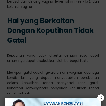
berasal dari dinding vagina, leher rahim (serviks), dan
kelenjar vagina.
Hal yang Berkaitan
Dengan Keputihan Tidak
Gatal
Keputihan yang tidak disertai dengan rasa gatal
umumnya dapat disebabkan oleh berbagai faktor.
Meskipun gatal adalah gejala umum vaginitis, ada juga
kondisi lain yang dapat menyebabkan perubahan
dalam keputihan tanpa menyertai rasa gatal.
Beberapa kemungkinan penyebab keputihan tanpa
gatal meliputi:
X
1.
Siklus Menstruasi