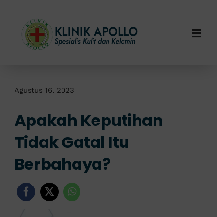
Skip
to
content
Togg
Navi
Home
Tentang Kami
Agustus 16, 2023
Apakah Keputihan
Layanan Kami
Tidak Gatal Itu
Info Klinik
Berbahaya?
Hubungi Kami