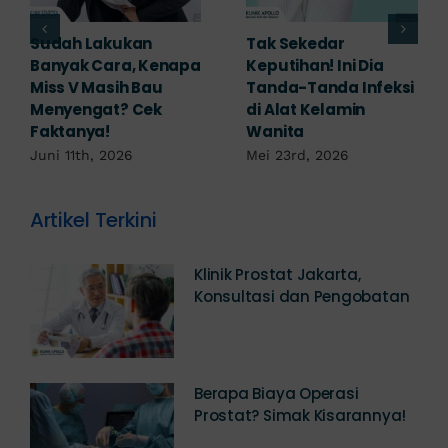
Adakah Cara Medis
5 Saran Dokter
untuk
Mengobati Vagina
Mengembalikan
Bengkak Akibat
Selaput Dara yang
Infeksi, Cek di Sini!
Robek? Ini Penjelasan
Mei 17th, 2026
Dokter!
Mei 18th, 2026
Artikel Terkini
Klinik Prostat Jakarta,
Konsultasi dan Pengobatan
Berapa Biaya Operasi
Prostat? Simak Kisarannya!