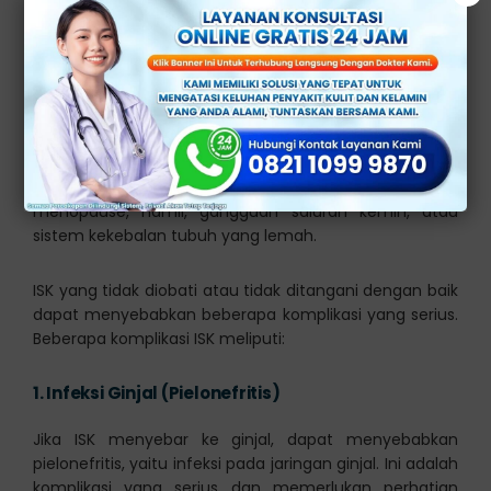
ISK biasanya disebabkan oleh bakteri Escherichia coli (E.
coli) yang biasanya hidup dalam usus. Bakteri ini dapat
masuk ke dalam saluran kemih melalui uretra, yang
merupakan saluran yang menghubungkan kandung
kemih dengan lingkungan luar.
Beberapa faktor yang dapat meningkatkan risiko ISK
termasuk aktivitas seksual, penggunaan kateter,
menopause, hamil, gangguan saluran kemih, atau
sistem kekebalan tubuh yang lemah.
ISK yang tidak diobati atau tidak ditangani dengan baik
dapat menyebabkan beberapa komplikasi yang serius.
Beberapa komplikasi ISK meliputi:
1.
Infeksi Ginjal (Pielonefritis)
Jika ISK menyebar ke ginjal, dapat menyebabkan
pielonefritis, yaitu infeksi pada jaringan ginjal. Ini adalah
komplikasi yang serius dan memerlukan perhatian