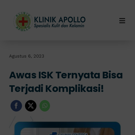
Skip
to
content
Togg
Navi
Home
Tentang Kami
Agustus 6, 2023
Awas ISK Ternyata Bisa
Layanan Kami
Terjadi Komplikasi!
Info Klinik
Hubungi Kami