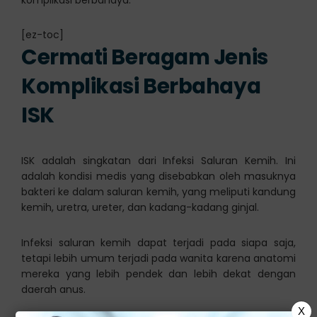
komplikasi berbahaya.
[ez-toc]
Cermati Beragam Jenis
Komplikasi Berbahaya
ISK
ISK adalah singkatan dari Infeksi Saluran Kemih. Ini
adalah kondisi medis yang disebabkan oleh masuknya
bakteri ke dalam saluran kemih, yang meliputi kandung
kemih, uretra, ureter, dan kadang-kadang ginjal.
Infeksi saluran kemih dapat terjadi pada siapa saja,
tetapi lebih umum terjadi pada wanita karena anatomi
mereka yang lebih pendek dan lebih dekat dengan
daerah anus.
X