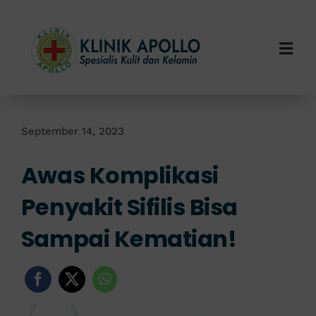
Skip
to
content
Togg
Navi
Home
Tentang Kami
September 14, 2023
Awas Komplikasi
Layanan Kami
Penyakit Sifilis Bisa
Info Klinik
Sampai Kematian!
Hubungi Kami