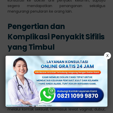
konsutasi ke dokter ahli penyakit kelamin, supaya
segera mendapatkan penanganan sekaligus
mengurangi penularan ke orang lain.
Pengertian dan
Komplikasi Penyakit Sifilis
yang Timbul
X
Sifilis adalah infeksi menular seksual yang
penyebabnya berasal dari mikroorganisme berjenis
bakteri dengan nama Treponema pallidum. Penyakit ini
dapat mengakibatkan gejala yang beragam dan
berkembang dalam beberapa tahap yang berbeda.
Sifilis dapat menular melalui kontak langsung dengan
luka terbuka yang disebabkan oleh bakteri, biasanya
melalui kontak seksual, termasuk lewat vaginal, dubur,