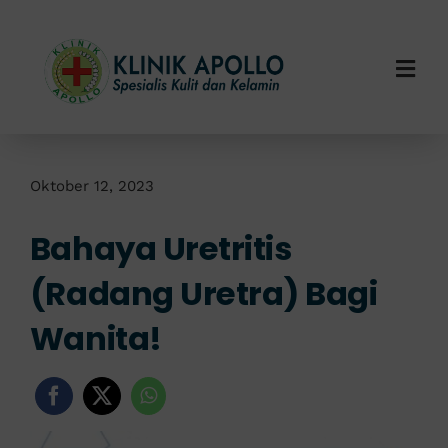
Skip
to
content
Togg
Navi
Home
Tentang Kami
Oktober 12, 2023
Bahaya Uretritis
Layanan Kami
(Radang Uretra) Bagi
Info Klinik
Wanita!
Hubungi Kami