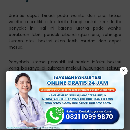
Uretritis dapat terjadi pada wanita dan pria, tetapi
wanita memiliki risiko lebih tinggi untuk menderita
penyakit ini. Hal ini karena uretra pada wanita
berukuran lebih pendek dibandingkan pria, sehingga
kuman atau bakteri akan lebih mudan dan cepat
masuk.
Penyebab utama penyakit ini adalah infeksi bakteri
yang biasanya di tularkan melalui hubungan seksual
X
yang tidak aman. Terdapat dua jenis uretritis yaitu,
uretritis gonore dan uretritis non-gonore.
Uretritis gonore
di sebabkan oleh bakteri penyebab
gonore (Neisseria Gonorrhoeae) dan uretritis non-
gonore di sebabkan oleh bakteri penyebab klamidia
(Chlamydia Trachomatis) dan lainnya.
Penyakit ini juga dapat di sebabkan oleh infeksi virus,