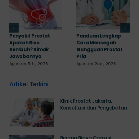
7 Komplikasi Prostat
Prostat pada Wanita:
yang Perlu
Apakah Ada? Ini
Diwaspadai Sejak Dini
Penjelasannya
Agustus 1st, 2026
Juli 25th, 2026
Artikel Terkini
Klinik Prostat Jakarta,
Konsultasi dan Pengobatan
Berapa Biaya Operasi
Prostat? Simak Kisarannya!