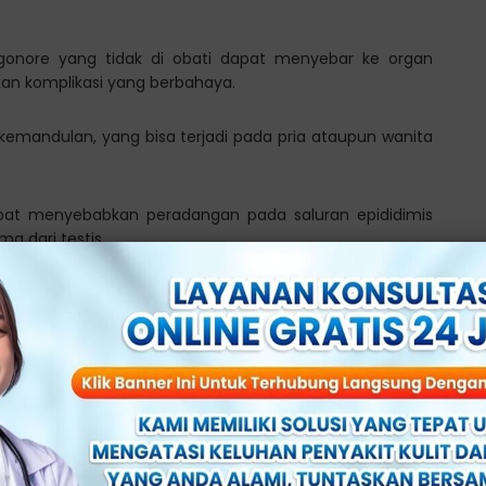
si gonore yang tidak di obati dapat menyebar ke organ
kan komplikasi yang berbahaya.
 kemandulan, yang bisa terjadi pada pria ataupun wanita
dapat menyebabkan peradangan pada saluran epididimis
a dari testis.
 normal saluran epididimis terganggu, dan pada akhirnya
dak di obati dapat menyebabkan bakteri naik ke organ
 falopi dan menginfeksinya.
arut dan sumbatan pada saluran tuba, yang dapat