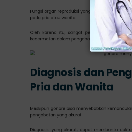
Fungsi organ reproduksi yang terganggu ini y
pada pria atau wanita.
Oleh karena itu, sangat penting untuk menga
kecermatan dalam pengobatan.
Diagnosis dan Pen
Pria dan Wanita
Meskipun gonore bisa menyebabkan kemandulan, 
pengobatan yang akurat.
Diagnosis yang akurat, dapat membantu dokt