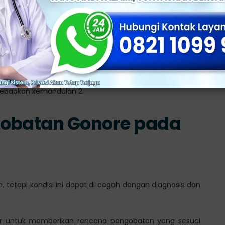
ang dapat memicu gonore menyebabkan kemandulan, baik
tasi gonore dengan tepat, baik dari segi waktu dan
gobatan Gonore pada
tetapi kondisi ini dapat di cegah dengan diagnosis dan
er untuk memberikan rencana pengobatan yang sesuai