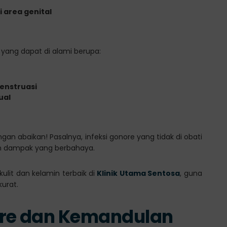
 area genital
yang dapat di alami berupa:
menstruasi
ual
gan abaikan! Pasalnya, infeksi gonore yang tidak di obati
n dampak yang berbahaya.
ulit dan kelamin terbaik di
Klinik Utama Sentosa
, guna
urat.
ore dan Kemandulan