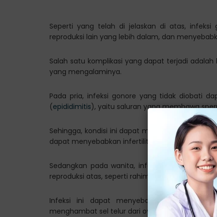
Seperti yang telah di jelaskan di atas, infek
reproduksi lain yang lebih dalam, dan menyebab
Salah satu komplikasi yang dapat terjadi adalah
yang mengalaminya.
Pada pria, infeksi gonore yang tidak diobati 
(
epididimitis
), yaitu saluran yang membawa sperm
Sehingga, kondisi ini dapat menyebabkan fungsi
dapat menyebabkan infertilitas.
Sedangkan pada wanita, infeksi gonore yang ti
reproduksi atas, seperti rahim, ovarium, dan tuba
Infeksi ini dapat menyebabkan jaringan p
menghambat sel telur dari ovarium ke rahim.