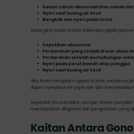
Keluar cairan abnormal atau nanah dari
Nyeri saat buang air kecil
Bengkak dan nyeri pada testis
Sedangkan pada wanita, beberapa gejala gonore 
Keputihan abnormal
Perdarahan yang terjadi di luar siklus 
Perdarahan setelah berhubungan seks
Nyeri pada perut bawah atau panggul
Nyeri saat buang air kecil
Jika Anda mengalami gejala di atas, sebaiknya jan
dapat menyebar ke organ lain dan menyebabka
Segeralah konsultasikan dengan dokter penyakit k
mendapatkan diagnosis dan pengobatan yang ak
Kaitan Antara Gon