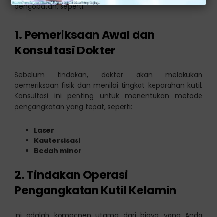
pengobatan, seperti:
1. Pemeriksaan Awal dan
Konsultasi Dokter
Sebelum tindakan, dokter akan melakukan
pemeriksaan fisik dan menilai tingkat keparahan kutil.
Konsultasi ini penting untuk menentukan metode
pengangkatan yang tepat, seperti:
Laser
Kautersisasi
Bedah minor
2. Tindakan Operasi
Pengangkatan Kutil Kelamin
Ini adalah komponen utama dari biaya yang Anda