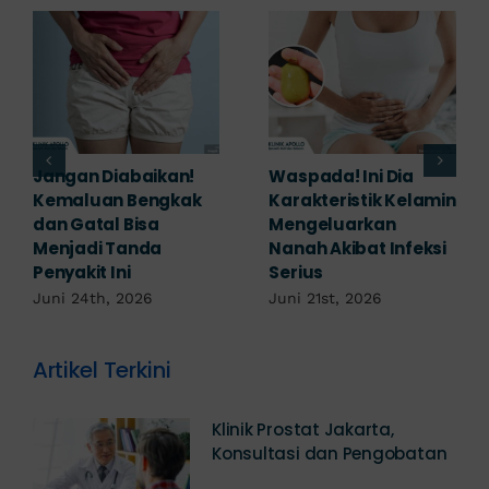
Banyak yang
Tampak Ringan,
Mengabaikan,
Waspada Ini Gejala
Padahal Habis
Kutil Kelamin yang
Berhubungan
Berbahaya!
Kemaluan Gatal Bisa
Juni 14th, 2026
Jadi Tanda IMS!
Juni 17th, 2026
Artikel Terkini
Klinik Prostat Jakarta,
Konsultasi dan Pengobatan