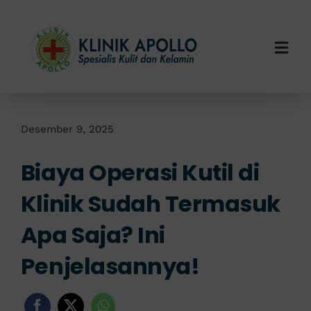
Skip
to
content
Togg
Navi
Home
Tentang Kami
Desember 9, 2025
Biaya Operasi Kutil di
Layanan Kami
Klinik Sudah Termasuk
Info Klinik
Apa Saja? Ini
Hubungi Kami
Penjelasannya!