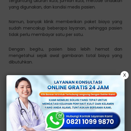
tergantung ukuran kutil, jumlah kutil, metode tindakan
yang digunakan, dan kondisi medis pasien.
Namun, banyak klinik memberikan paket biaya yang
sudah mencakup beberapa layanan, sehingga pasien
tidak perlu membayar satu per satu.
Dengan begitu, pasien bisa lebih hemat dan
mengetahui sejak awal gambaran total biaya yang
dibutuhkan.
X
Biaya Operasi Kutil
Kelamin di Klinik
Termasuk Apa Saja?
Pada umumnya, biaya operasi kutil kelamin di klinik
sudah termasuk beberapa pemeriksaan hingga