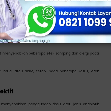
a yang dapat dengan cepat dan mudah, menjadi kebal
lebih sulit dan infeksi dapat menyebar ke area tubuh
Obat Gonore
at menyebabkan beberapa efek samping dan alergi pada
i mual atau diare, tetapi pada beberapa kasus, efek
ektif
menyebabkan penggunaan dosis atau jenis antibiotik