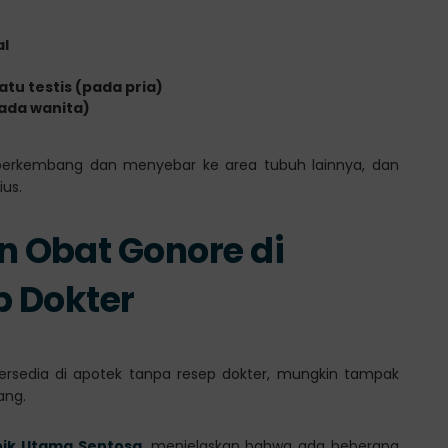
al
tu testis (pada pria)
pada wanita)
t berkembang dan menyebar ke area tubuh lainnya, dan
us.
 Obat Gonore di
p Dokter
rsedia di apotek tanpa resep dokter, mungkin tampak
ang.
inik Utama Sentosa
, menjelaskan bahwa ada beberapa