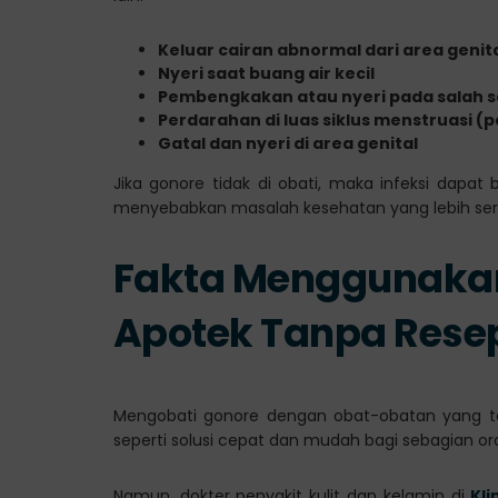
Keluar cairan abnormal dari area genit
Nyeri saat buang air kecil
Pembengkakan atau nyeri pada salah sa
Perdarahan di luas siklus menstruasi (
Gatal dan nyeri di area genital
Jika gonore tidak di obati, maka infeksi dapa
menyebabkan masalah kesehatan yang lebih seri
Fakta Menggunakan
Apotek Tanpa Rese
Mengobati gonore dengan obat-obatan yang te
seperti solusi cepat dan mudah bagi sebagian or
Namun, dokter penyakit kulit dan kelamin di
Kl