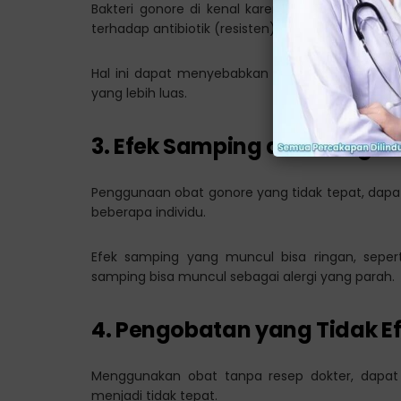
Bakteri gonore di kenal karena kemampuanny
terhadap antibiotik (resisten).
Hal ini dapat menyebabkan pengobatan menjadi 
yang lebih luas.
3. Efek Samping dan Alergi 
Penggunaan obat gonore yang tidak tepat, dap
beberapa individu.
Efek samping yang muncul bisa ringan, sepert
samping bisa muncul sebagai alergi yang parah.
4. Pengobatan yang Tidak Ef
Menggunakan obat tanpa resep dokter, dapat 
menjadi tidak tepat.