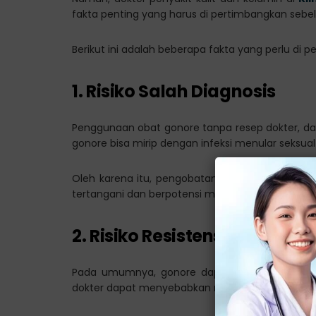
fakta penting yang harus di pertimbangkan s
Berikut ini adalah beberapa fakta yang perlu di p
1. Risiko Salah Diagnosis
Penggunaan obat gonore tanpa resep dokter, dap
gonore bisa mirip dengan infeksi menular seksual l
Oleh karena itu, pengobatan yang tidak tepat k
tertangani dan berpotensi menyebabkan komplikas
2. Risiko Resistensi Antibiotik
Pada umumnya, gonore dapat di obati dengan a
dokter dapat menyebabkan risiko resistensi antibi