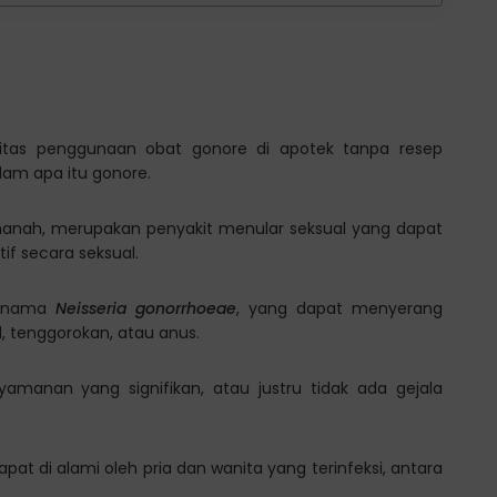
vitas penggunaan obat gonore di apotek tanpa resep
am apa itu gonore.
 nanah, merupakan penyakit menular seksual yang dapat
if secara seksual.
bernama
Neisseria gonorrhoeae
, yang dapat menyerang
l, tenggorokan, atau anus.
manan yang signifikan, atau justru tidak ada gejala
pat di alami oleh pria dan wanita yang terinfeksi, antara