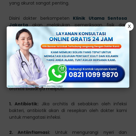
yang akurat sangat penting.
Disini dokter berkompeten
Klinik Utama Sentosa
Jakarta
akan melakukan pemeriksaan fisik dan
X
mungkin tes darah dan urin untuk menentukan
penyebab orchitis.
Jika di perlukan, pemeriksaan pencitraan seperti
ultrasonografi juga dapat di lakukan untuk
mengevaluasi kondisi testis secara lebih rinci.
Beberapa pengobatan farmakologi untuk mengatasi
orchitis biasanya meliputi:
1. Antibiotik:
Jika orchitis di sebabkan oleh infeksi
bakteri, antibiotik akan di resepkan oleh dokter kami
untuk mengatasi infeksi.
2. Antiinflamasi:
Untuk mengurangi nyeri dan