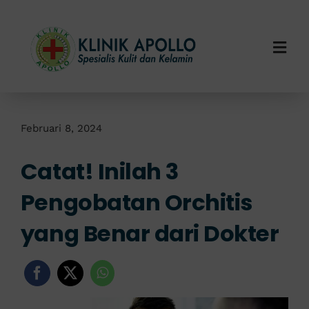
Skip
to
content
Togg
Navi
Home
Tentang Kami
Februari 8, 2024
Catat! Inilah 3
Layanan Kami
Pengobatan Orchitis
Info Klinik
yang Benar dari Dokter
Hubungi Kami