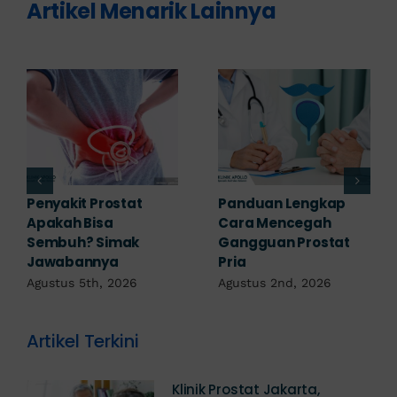
Artikel Menarik Lainnya
ap
7 Komplikasi Prostat
Obat Penyakit
h
yang Perlu
Prostat: Pilihan
tat
Diwaspadai Sejak Dini
Terapi Sesuai
Diagnosis
Agustus 1st, 2026
6
Juli 23rd, 2026
Artikel Terkini
Klinik Prostat Jakarta,