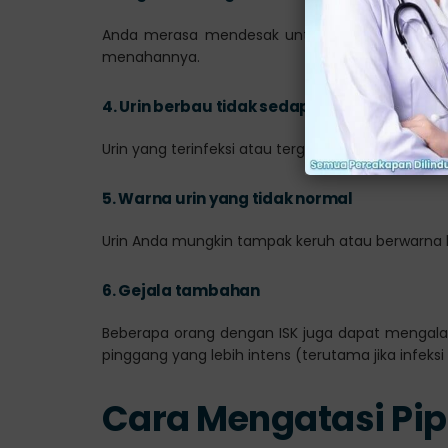
Anda merasa mendesak untuk buang air kecil s
menahannya.
4.
Urin berbau tidak sedap
Urin yang terinfeksi atau terganggu bisa memiliki
5.
Warna urin yang tidak normal
Urin Anda mungkin tampak keruh atau berwarna le
6.
Gejala tambahan
Beberapa orang dengan ISK juga dapat mengalam
pinggang yang lebih intens (terutama jika infeksi
Cara Mengatasi Pip