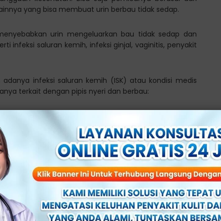
lainnya yang bisa membuat urin berbau tidak sedap.
menyebabkan urin mengeluarkan bau tidak sedap dan
 infeksi saluran kemih, infeksi ginjal, vaginitis, penyakit
 adanya infeksi saluran kemih (ISK) atau kondisi medis
anya terkait dengan pipis nyeri dan berbau:
rih saat pipis. Rasa sakit ini bisa ringan sampai parah
ondisi medis lainnya.
sering dari biasanya.