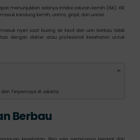
apat menunjukkan adanya infeksi saluran kemih (ISK). ISK
masuk kandung kemih, uretra, ginjal, dan ureter.
ermasuk nyeri saat buang air kecil dan urin berbau tidak
tasi dengan dokter atau profesional kesehatan untuk
ik dan Terpercaya di Jakarta
dan Berbau
angguan kesehatan. Bisa saja pemicunya berasal dari