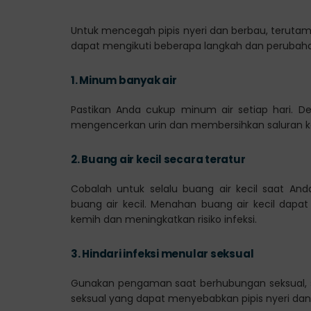
Untuk mencegah pipis nyeri dan berbau, terutama
dapat mengikuti beberapa langkah dan perubahan 
1.
Minum banyak air
Pastikan Anda cukup minum air setiap hari
mengencerkan urin dan membersihkan saluran ke
2.
Buang air kecil secara teratur
Cobalah untuk selalu buang air kecil saat An
buang air kecil. Menahan buang air kecil dap
kemih dan meningkatkan risiko infeksi.
3.
Hindari infeksi menular seksual
Gunakan pengaman saat berhubungan seksual, se
seksual yang dapat menyebabkan pipis nyeri dan