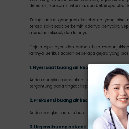
dehidrasi, konsumsi vitamin, dan beberapa obat 
Tetapi untuk gangguan kesehatan yang bisa 
terasa sakit saat berkemih adanya penyakit. Seperti
menular seksual, dan lainnya.
Gejala pipis nyeri dan berbau bisa menunjukkan
lainnya. Berikut adalah beberapa gejala yang bias
1.
Nyeri saat buang air kecil
Anda mungkin merasakan sensasi terbakar atau pe
tergantung pada tingkat keparahan infeksi atau k
2.
Frekuensi buang air kecil yang meningkat
Anda mungkin merasa harus buang air kecil lebih 
3.
Urgensi buang air kecil