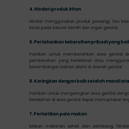
4.
Hindari produk iritan
Hindari menggunakan produk pewangi, tisu ba
iritasi pada saluran kemih dan organ genital.
5.
Pertahankan kebersihan pribadi yang bai
Pastikan untuk membersihkan area genital d
pembersihan yang berlebihan atau mengguna
keseimbangan bakteri alami di daerah genital.
6.
Keringkan dengan baik setelah mandi at
Pastikan untuk mengeringkan area genital deng
berlebihan di area genital dapat menciptakan li
7.
Perhatikan pola makan
Makan makanan sehat dan seimbang, hinda