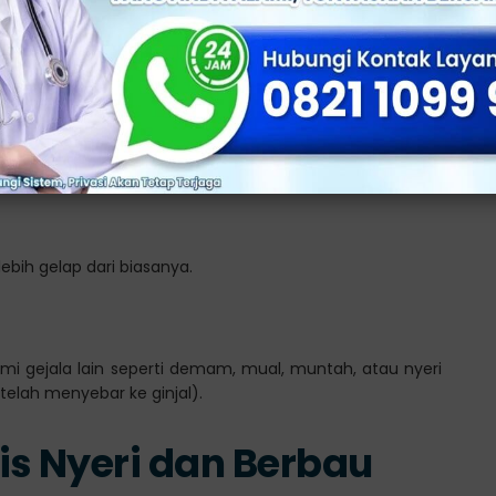
egera setelah merasakan keinginan, dan mungkin sulit
 bau yang tidak biasa dan berbeda dari biasanya.
bih gelap dari biasanya.
i gejala lain seperti demam, mual, muntah, atau nyeri
 telah menyebar ke ginjal).
is Nyeri dan Berbau