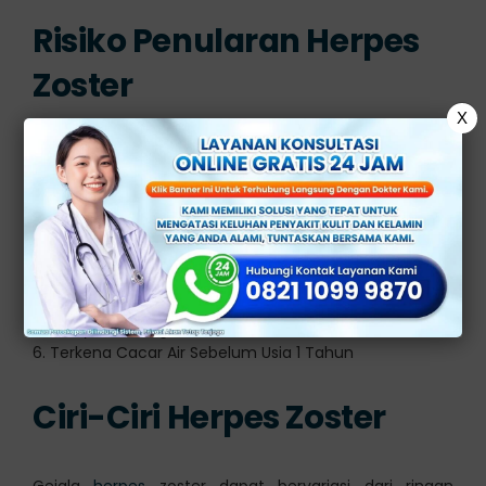
Risiko Penularan Herpes
Zoster
X
Orang yang yang berisiko lebih tinggi terkena
herpes
zoster memiliki ciri-ciri sebagai berikut:
1. Orang yang Lebih Tua (Berusia di atas 50 tahun)
2. Orang dengan Sistem Kekebalan Tubuh Lemah
3. Orang yang Mengonsumsi Obat Penekan Imun
4. Stres yang Berlangsung Lama
5. Riwayat Keluarga
6. Terkena Cacar Air Sebelum Usia 1 Tahun
Ciri-Ciri Herpes Zoster