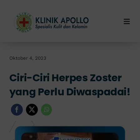
Skip
to
content
Togg
Navi
Home
Tentang Kami
Oktober 4, 2023
Ciri-Ciri Herpes Zoster
Layanan Kami
yang Perlu Diwaspadai!
Info Klinik
Hubungi Kami