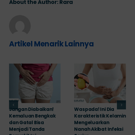
About the Author:
Rara
Artikel Menarik Lainnya
Banyak yang
Tampak Ringan,
Mengabaikan,
Waspada Ini Gejala
Padahal Habis
Kutil Kelamin yang
Berhubungan
Berbahaya!