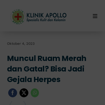
Skip
to
content
Togg
Navi
Home
Tentang Kami
Oktober 4, 2023
Muncul Ruam Merah
Layanan Kami
dan Gatal? Bisa Jadi
Info Klinik
Gejala Herpes
Hubungi Kami