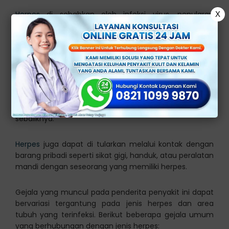
Herpes
di sebabkan oleh infeksi virus, penularan
X
penyakit ini dapat terjadi melalui kontak langsung
dengan luka atau daerah yang terinfeksi oleh virus
herpes.
Cara penularan juga dapat terjadi ketika berhubungan
seksual secara vaginal, anal, atau oral dengan
seseorang yang terinfeksi, penularan ibu ke bayi saat
melahirkan, penularan dari mulut ke genital atau
sebaliknya.
Herpes
juga dapat di tularkan melalui kontak dengan
barang pribadi seperti sikat gigi, handuk, atau peralatan
mandi dengan seseorang yang memiliki herpes.
Gejala yang muncul pada penderita penyakit ini dapat
bervariasi tergantung pada jenis herpes dan area
tubuh yang terinfeksi. Berikut beberapa gejala umum
yang berhubungan dengan jenis herpes: