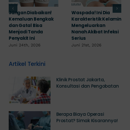
Banyak yang
Tampak Ringan,
Mengabaikan,
Waspada Ini Gejala
Padahal Habis
Kutil Kelamin yang
Berhubungan
Berbahaya!
Kemaluan Gatal Bisa
Juni 14th, 2026
Jadi Tanda IMS!
Juni 17th, 2026
Artikel Terkini
Klinik Prostat Jakarta,
Konsultasi dan Pengobatan
Berapa Biaya Operasi
Prostat? Simak Kisarannya!