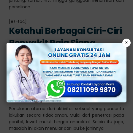
jantung, tumor, HIV, hingga gangguan kehamilan dan
persalinan.
[ez-toc]
Ketahui Berbagai Ciri-Ciri
Penyakit Raja Siang
X
(Sifilis)
Bakteri treponema pallidum merupakan pemicu dari
penyakit ini. Bakteri tersebut akan menginfeksi ke
bagian dalam tubuh manusia lewat luka pada alat
kelamin, dubur, bibir, dan juga mulut.
Penularan utama dari aktivitas seksual yang penderita
lakukan secara tidak aman. Mulai dari penetrasi pada
genital, lewat mulut hingga anorektal. Selain itu juga,
masalah ini akan menular dari ibu ke janinnya.