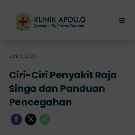
Skip
to
content
Togg
Navi
Home
Tentang Kami
Juni 2, 2023
Ciri-Ciri Penyakit Raja
Layanan Kami
Singa dan Panduan
Info Klinik
Pencegahan
Hubungi Kami