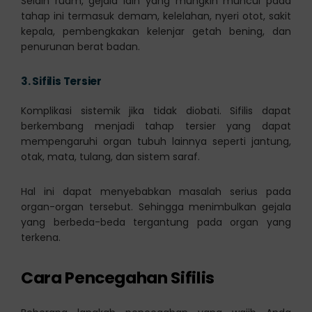
Selain ruam, gejala lain yang mungkin muncul pada
tahap ini termasuk demam, kelelahan, nyeri otot, sakit
kepala, pembengkakan kelenjar getah bening, dan
penurunan berat badan.
3.
Sifilis Tersier
Komplikasi sistemik jika tidak diobati. Sifilis dapat
berkembang menjadi tahap tersier yang dapat
mempengaruhi organ tubuh lainnya seperti jantung,
otak, mata, tulang, dan sistem saraf.
Hal ini dapat menyebabkan masalah serius pada
organ-organ tersebut. Sehingga menimbulkan gejala
yang berbeda-beda tergantung pada organ yang
terkena.
Cara Pencegahan Sifilis