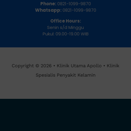
Phone:
0821-1099-9870
Whatsapp:
0821-1099-9870
Office Hours:
Senin s/d Minggu
Pukul: 09.00-19.00 WIB
Copyright © 2026 • Klinik Utama Apollo • Klinik
Spesialis Penyakit Kelamin