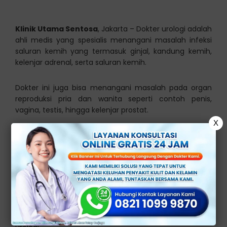
Klinik Utama Sentosa
, Jakarta – Dokter urologi adalah
ahli medis yang spesialis menangani masalah infeksi
saluran kemih yang termasuk ginjal, kandung kemih,
kelenjar adrenal, serta saluran kemih.
Dokter ini juga bisa menangani masalah pada organ
reproduksi pria dan wanita seperti contoh penis,
vagina, testis, hingga kelenjar prostat.
X
Sistem saluran kemih fungsinya untuk menyaring dan
juga membuang zat limbah serta cairan yang
berlebihan lewat urin. Sistem tersebut terdiri dari ginjal,
ureter, kandung kemih dan lain sebagainya.
Ketika mengalami keluhan pada organ-organ yang
ada di dalam saluran kemih, makaseseorang
memerlukan konsultasi bersama dengan dokter