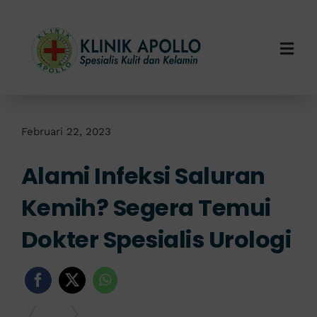
Skip
to
content
Togg
Navi
Home
Tentang Kami
Februari 22, 2023
Alami Infeksi Saluran
Layanan Kami
Kemih? Segera Temui
Info Klinik
Dokter Spesialis Urologi
Hubungi Kami