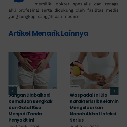
memiliki dokter spesialis dan tenaga
ahli profesinal serta didukung oleh fasilitas medis
yang lengkap, canggih dan modern.
Artikel Menarik Lainnya
Banyak yang
Tampak Ringan,
Mengabaikan,
Waspada Ini Gejala
Padahal Habis
Kutil Kelamin yang
Berhubungan
Berbahaya!
Kemaluan Gatal Bisa
Juni 14th, 2026
Jadi Tanda IMS!