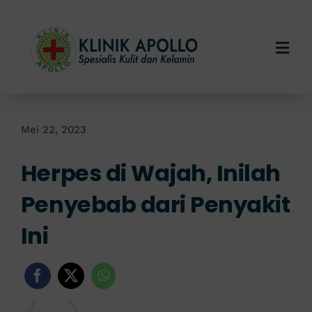
Skip
to
content
Togg
Navi
Home
Tentang Kami
Mei 22, 2023
Herpes di Wajah, Inilah
Layanan Kami
Penyebab dari Penyakit
Info Klinik
Ini
Hubungi Kami