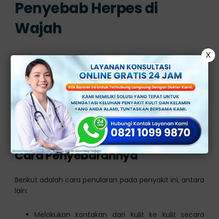
Penyebab Herpes di
Wajah
X
Kemungkinan pemicu herpes di wajah di tularkan oleh
seseorang yang terinfeksi penyakit ini. Terdapat 2 tipe
virus pada penyakit ini yakni HSV-1 dan HSV-2.
Untuk yang tipe 1 biasanya terjadi pada bayi serta
anak-anak yang di akibatkan berkontakan langsung
pada si penderita.
Cara Penyebarannya
Berikut adalah cara penularan pada penyakit ini, antara
lain:
Melakukan kontakan dari kulit ke kulit secara