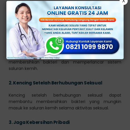
X
Anyang-anyangan, atau disuria, adalah istilah medis
untuk menggambarkan sensasi terbakar atau nyeri
saat buang air kecil. Berikut adalah beberapa langkah
yang mungkin membantu mengurangi anyang-
anyangan:
1.
Minum Air Putih
Menjaga tubuh tetap terhidrasi dapat membantu
membersihkan bakteri dan memperlancar sistem
saluran kemih.
2.
Kencing Setelah Berhubungan Seksual
Kencing setelah berhubungan seksual dapat
membantu membersihkan bakteri yang mungkin
masuk ke saluran kemih selama aktivitas seksual.
3.
Jaga Kebersihan Pribadi