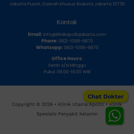
Dua Selatan, Kecamatan Sawah Besar, Kota
Jakarta Pusat, Daerah Khusus Ibukota Jakarta 10730
Kontak
Email:
info@klinikapollojakarta.com
Phone:
0821-1099-9870
Whatsapp:
0821-1099-9870
Office Hours:
Senin s/d Minggu
Pukul: 09.00-19.00 WIB
Chat Dokter
Copyright © 2026 • Klinik Utama Apollo • Klinik
Spesialis Penyakit Kelamin