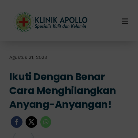
Skip
to
content
Togg
Navi
Home
Tentang Kami
Agustus 21, 2023
Ikuti Dengan Benar
Layanan Kami
Cara Menghilangkan
Info Klinik
Anyang-Anyangan!
Hubungi Kami