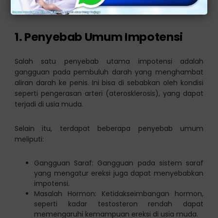
dari faktor-faktor tersebut:
1. Penyebab Umum Impotensi
Salah satu penyebab utama impotensi adalah
gangguan pada pembuluh darah yang menghambat
aliran darah ke penis. Ini bisa di sebabkan oleh kondisi
seperti pengerasan arteri (aterosklerosis), yang dapat
terjadi di usia muda.
Selain itu, terdapat beberapa penyebab umum
meliputi:
Gangguan Saraf: Gangguan pada sistem saraf
yang mengatur ereksi juga dapat menyebabkan
impotensi.
Masalah Hormon: Ketidakseimbangan hormon,
seperti kadar testosteron rendah dapat
memengaruhi kemampuan ereksi di usia muda.