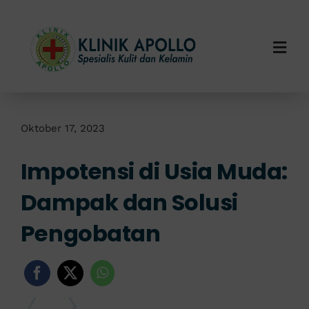
Skip
to
content
Togg
Navi
Home
Tentang Kami
Oktober 17, 2023
Impotensi di Usia Muda:
Layanan Kami
Dampak dan Solusi
Info Klinik
Pengobatan
Hubungi Kami