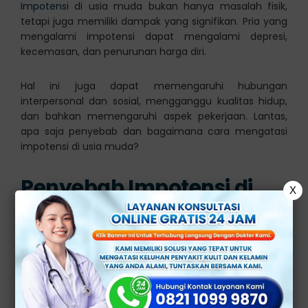
Impotensi
di usia muda bukan hanya masalah fisik,
tetapi juga memiliki dampak yang signifikan. Pria yang
mengalami impotensi dapat mengalami depresi,
kecemasan, dan penurunan harga diri.
Hal ini juga dapat memengaruhi hubungan
interpersonal dan sosial, mengganggu kualitas hidup,
dan bahkan memengaruhi aspek pekerjaan. Lantas,
apa saja penyebab dan bagaimana cara mengatasi
impotensi di usia muda?
Penyebab Impotensi di
X
Usia Muda
Impotensi di usia muda dapat di sebabkan oleh
beberapa faktor, seperti penyebab umum, psikologis,
pengaruh gaya hidup, dan dampak dari mengonsumsi
obat-obatan terlarang. Berikut ini adalah penjelasan