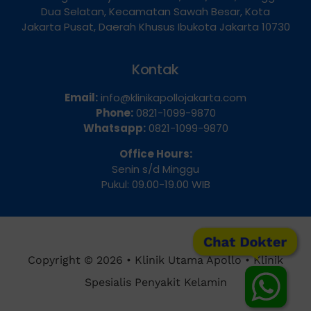
Dua Selatan, Kecamatan Sawah Besar, Kota
Jakarta Pusat, Daerah Khusus Ibukota Jakarta 10730
Kontak
Email:
info@klinikapollojakarta.com
Phone:
0821-1099-9870
Whatsapp:
0821-1099-9870
Office Hours:
Senin s/d Minggu
Pukul: 09.00-19.00 WIB
Chat Dokter
Copyright © 2026 • Klinik Utama Apollo • Klinik
Spesialis Penyakit Kelamin