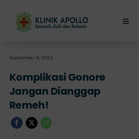
Skip
to
content
Togg
Navi
Home
Tentang Kami
September 8, 2023
Komplikasi Gonore
Layanan Kami
Jangan Dianggap
Info Klinik
Remeh!
Hubungi Kami