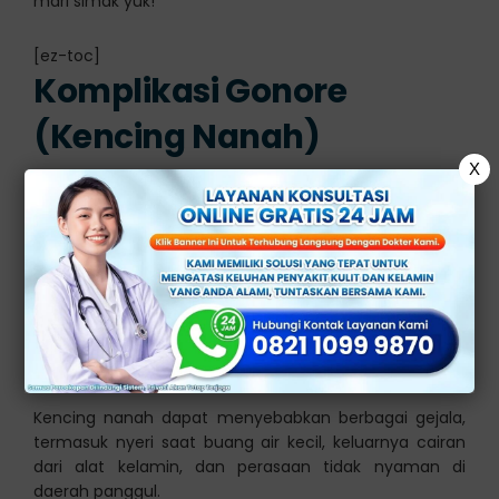
mari simak yuk!
[ez-toc]
Komplikasi Gonore
(Kencing Nanah)
X
Gonore atau kencing nanah adalah infeksi menular
seksual yang disebabkan oleh bakteri Neisseria
gonorrhoeae.
Infeksi tersebut dapat menyebabkan berbagai
komplikasi, tetapi tidak selalu berefek yang sama pada
setiap individu.
Kencing nanah dapat menyebabkan berbagai gejala,
termasuk nyeri saat buang air kecil, keluarnya cairan
dari alat kelamin, dan perasaan tidak nyaman di
daerah panggul.