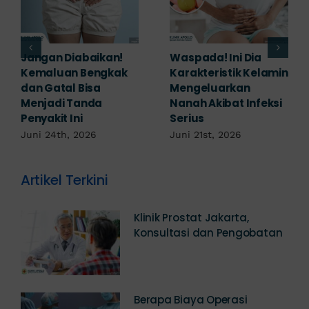
Banyak yang
Tampak Ringan,
Mengabaikan,
Waspada Ini Gejala
Padahal Habis
Kutil Kelamin yang
Berhubungan
Berbahaya!
Kemaluan Gatal Bisa
Juni 14th, 2026
Jadi Tanda IMS!
Juni 17th, 2026
Artikel Terkini
Klinik Prostat Jakarta,
Konsultasi dan Pengobatan