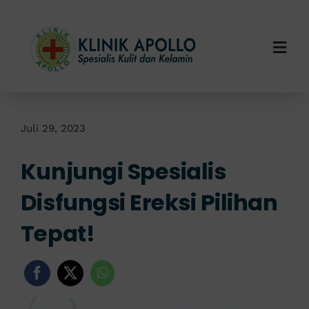
Skip
to
content
Togg
Navi
Home
Tentang Kami
Juli 29, 2023
Kunjungi Spesialis
Layanan Kami
Disfungsi Ereksi Pilihan
Info Klinik
Tepat!
Hubungi Kami