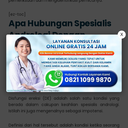
pemeriksaan dan mengidentifikasi pemicunya.
[ez-toc]
Apa Hubungan Spesialis
Andrologi Dengan
X
Disfungsi Ereksi?
Spesialis andrologi adalah dokter yang mengkhususkan
diri dalam bidang kedokteran yang menangani
masalah kesehatan pria. Terutama yang terkait
dengan sistem reproduksi dan organ seksual pria.
Disfungsi ereksi (DE) adalah salah satu kondisi yang
berada dalam cakupan keahlian spesialis andrologi.
Istilah ini juga mengenalnya sebagai impotensi.
Definisi dari hal tersebut adalah kondisi ketika seorang