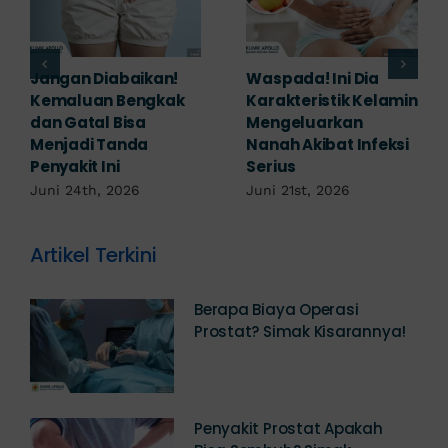
Banyak yang
Tampak Ringan,
Mengabaikan,
Waspada Ini Gejala
Padahal Habis
Kutil Kelamin yang
Berhubungan
Berbahaya!
Kemaluan Gatal Bisa
Juni 14th, 2026
Jadi Tanda IMS!
Juni 17th, 2026
Artikel Terkini
Berapa Biaya Operasi
Prostat? Simak Kisarannya!