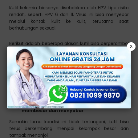
Kutil kelamin biasanya disebabkan oleh HPV tipe risiko
rendah, seperti HPV 6 dan 11. Virus ini bisa menyebar
melalui kontak kulit ke kulit, terutama saat
berhubungan seksual.
Berikut adalah beberapa alasan kutil bisa bergerombol
X
dan membesar di kelamin, antara lain:
Infeksi HPV aktif yang memicu pertumbuhan
jaringan di area kelamin
Daya tahan tubuh menurun, sehingga virus
lebih mudah berkembang
Tidak mendapatkan perawatan medis,
membuat kutil terus tumbuh seiring waktu
Gesekan atau kelembapan, memicu kutil
membesar dan menyebar
Semakin lama kondisi ini tidak tertangani, kutil bisa
terus berkembang menjadi kelompok besar dan
tampak menonjol.