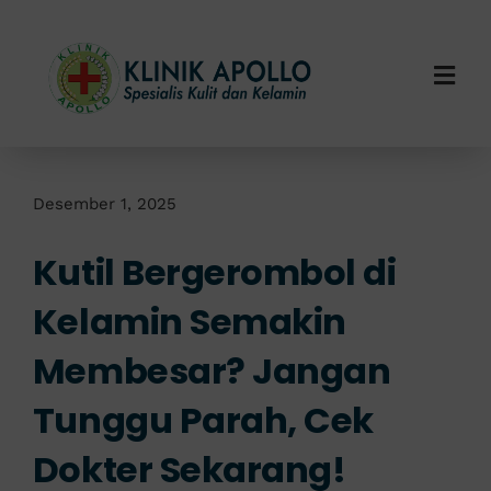
Skip
to
content
Togg
Navi
Home
Tentang Kami
Desember 1, 2025
Kutil Bergerombol di
Layanan Kami
Kelamin Semakin
Info Klinik
Membesar? Jangan
Hubungi Kami
Tunggu Parah, Cek
Dokter Sekarang!