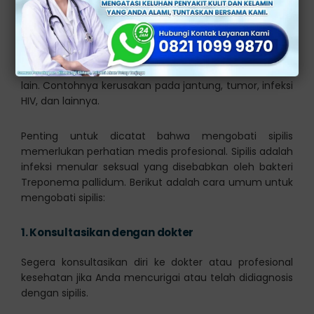
tetap bisa menular ke orang lain.
Bila tidak mendapatkan penanganan secepat
mungkin, ada kemungkinan penyakit ini akan
menyebar dan bisa menyebabkan komplikasi penyakit
lain. Contohnya kerusakan pada jantung, tumor, infeksi
HIV, dan lainnya.
Penting untuk dicatat bahwa mengobati sipilis
memerlukan perhatian medis profesional. Sipilis adalah
infeksi menular seksual yang disebabkan oleh bakteri
Treponema pallidum. Berikut adalah cara umum untuk
mengobati sipilis:
1.
Konsultasikan dengan dokter
Segera konsultasikan diri ke dokter atau profesional
kesehatan jika Anda mencurigai atau telah didiagnosis
dengan sipilis.