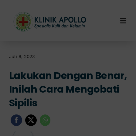
Skip
to
content
Togg
Navi
Home
Tentang Kami
Juli 8, 2023
Lakukan Dengan Benar,
Layanan Kami
Inilah Cara Mengobati
Info Klinik
Sipilis
Hubungi Kami