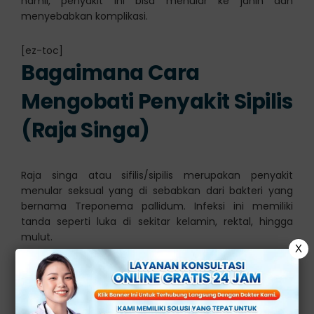
hamil, penyakit ini bisa menular ke janin dan
menyebabkan komplikasi.
[ez-toc]
Bagaimana Cara
Mengobati Penyakit Sipilis
(Raja Singa)
Raja singa atau sifilis/sipilis merupakan penyakit
menular seksual yang di sebabkan dari bakteri yang
bernama Treponema pallidum. Infeksi ini memiliki
tanda seperti luka di sekitar kelamin, rektal, hingga
mulut.
X
Luka tersebut tidak terasa nyeri, sehingga membuat
para penderitanya tidak menyadari bila tertular.
Walaupun tidak menimbulkan rasa sakit, penderita