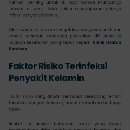
Namun, penting untuk di ingat bahwa munculnya
jerawat di penis tidak selalu menunjukkan adanya
infeksi penyakit kelamin.
Oleh sebab itu, untuk mengetahui penyebab pasti dari
kondisi tersebut, sebaiknya periksakan diri Anda ke
layanan kesehatan yang tepat seperti
Klinik Utama
Sentosa
.
Faktor Risiko Terinfeksi
Penyakit Kelamin
Faktor risiko yang dapat membuat seseorang rentan
terinfeksi penyakit kelamin, dapat melibatkan berbagai
aspek.
Berikut ini adalah beberapa faktor yang dapat