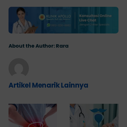
About the Author:
Rara
Artikel Menarik Lainnya