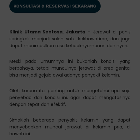
KONSULTASI & RESERVASI SEKARANG
Klinik Utama Sentosa, Jakarta
– Jerawat di penis
seringkali menjadi salah satu kekhawatiran, dan juga
dapat menimbulkan rasa ketidaknyamanan dan nyeri.
Meski pada umumnya ini bukanlah kondisi yang
berbahaya, tetapi munculnya jerawat di area genital
bisa menjadi gejala awal adanya penyakit kelamin.
Oleh karena itu, penting untuk mengetahui apa saja
penyebab dari kondisi ini, agar dapat mengatasinya
dengan tepat dan efektif.
Simaklah beberapa penyakit kelamin yang dapat
menyebabkan muncul jerawat di kelamin pria, di
bawah ini.