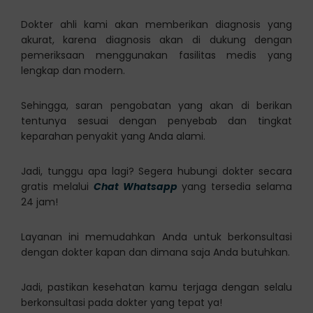
Dokter ahli kami akan memberikan diagnosis yang
akurat, karena diagnosis akan di dukung dengan
pemeriksaan menggunakan fasilitas medis yang
lengkap dan modern.
Sehingga, saran pengobatan yang akan di berikan
tentunya sesuai dengan penyebab dan tingkat
keparahan penyakit yang Anda alami.
Jadi, tunggu apa lagi? Segera hubungi dokter secara
gratis melalui
Chat Whatsapp
yang tersedia selama
24 jam!
Layanan ini memudahkan Anda untuk berkonsultasi
dengan dokter kapan dan dimana saja Anda butuhkan.
Jadi, pastikan kesehatan kamu terjaga dengan selalu
berkonsultasi pada dokter yang tepat ya!