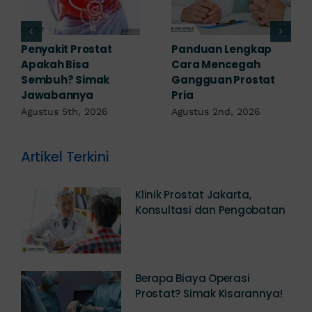
7 Komplikasi Prostat
Obat Penyakit
yang Perlu
Prostat: Pilihan
Diwaspadai Sejak Dini
Terapi Sesuai
Diagnosis
Agustus 1st, 2026
Juli 23rd, 2026
Artikel Terkini
Klinik Prostat Jakarta,
Konsultasi dan Pengobatan
Berapa Biaya Operasi
Prostat? Simak Kisarannya!