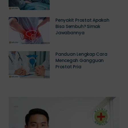
Penyakit Prostat Apakah
Bisa Sembuh? Simak
Jawabannya
Panduan Lengkap Cara
Mencegah Gangguan
Prostat Pria