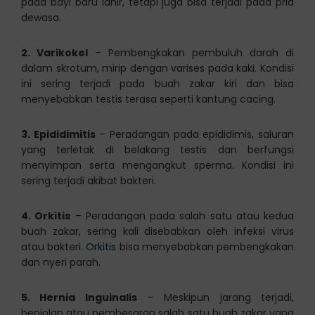
pada bayi baru lahir, tetapi juga bisa terjadi pada pria
dewasa.
2. Varikokel
– Pembengkakan pembuluh darah di
dalam skrotum, mirip dengan varises pada kaki. Kondisi
ini sering terjadi pada buah zakar kiri dan bisa
menyebabkan testis terasa seperti kantung cacing.
3. Epididimitis
– Peradangan pada epididimis, saluran
yang terletak di belakang testis dan berfungsi
menyimpan serta mengangkut sperma. Kondisi ini
sering terjadi akibat bakteri.
4. Orkitis
– Peradangan pada salah satu atau kedua
buah zakar, sering kali disebabkan oleh infeksi virus
atau bakteri.
Orkitis
bisa menyebabkan pembengkakan
dan nyeri parah.
5. Hernia Inguinalis
– Meskipun jarang terjadi,
benjolan atau pembesaran salah satu buah zakar yang