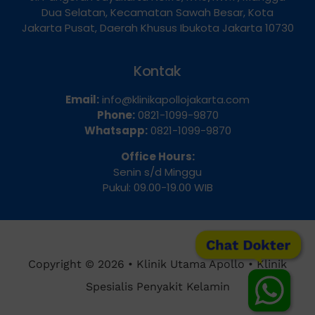
Dua Selatan, Kecamatan Sawah Besar, Kota
Jakarta Pusat, Daerah Khusus Ibukota Jakarta 10730
Kontak
Email:
info@klinikapollojakarta.com
Phone:
0821-1099-9870
Whatsapp:
0821-1099-9870
Office Hours:
Senin s/d Minggu
Pukul: 09.00-19.00 WIB
Chat Dokter
Copyright © 2026 • Klinik Utama Apollo • Klinik
Spesialis Penyakit Kelamin