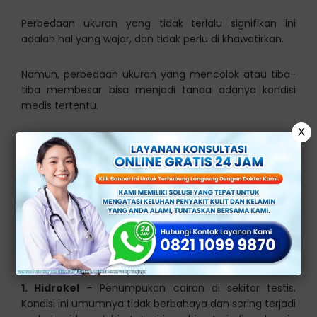
Perbedaan ukuran yang tidak terlalu signifikan ini
adalah hal yang wajar, dan tidak perlu di khawatirkan.
Namun, perbedaan ukuran yang mencolok atau tiba-
tiba membesar bisa menjadi tanda adanya kondisi
medis tertentu.
X
Penyebab Buah Zakar
Besar Sebelah
Ada beberapa kondisi medis yang bisa menyebabkan
salah satu buahh zakar membesar. Berikut di
antaranya:
1. Hidrokel
– Penumpukan cairan di sekitar testis.
Kondisi ini umumnya tidak berbahaya dan sering terjadi