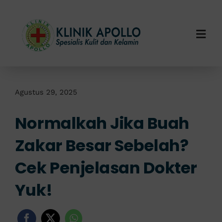
Skip
to
content
Togg
Navi
Home
Tentang Kami
Agustus 29, 2025
Normalkah Jika Buah
Layanan Kami
Zakar Besar Sebelah?
Info Klinik
Cek Penjelasan Dokter
Hubungi Kami
Yuk!