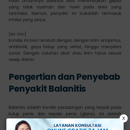
Pada umumnya balanitis bisa menimbulkan gejala
yang tidak nyaman dan nyeri pada area yang
terinfeksi. Namun, penyakit ini bukanlah termasuk
infeksi yang serius.
[ez-toc]
Kondisi ini bisa terobati dengan dengan krim antijamur,
antibiotik, gaya hidup yang sehat, hingga menjalani
sunat. Dengan catatan obat atau krim harus sesuai
resep dokter.
Pengertian dan Penyebab
Penyakit Balanitis
Balanitis adalah kondisi peradangan yang terjadi pada
kulup penis dan kepala penis (glans). Ini adalah
X
masalah umum pada pria dan dapat disebabkan oleh
berbagai faktor.