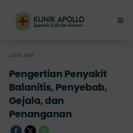
Skip
to
content
Togg
Navi
Home
Tentang Kami
Juli 6, 2023
Pengertian Penyakit
Layanan Kami
Balanitis, Penyebab,
Info Klinik
Gejala, dan
Hubungi Kami
Penanganan