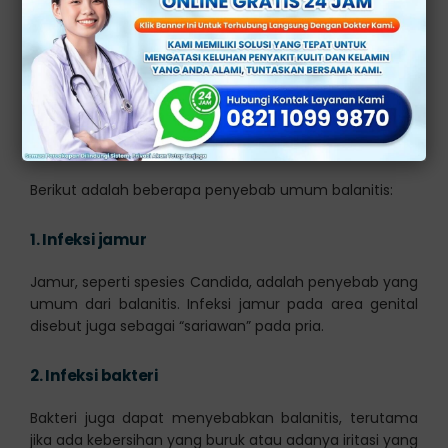
Balanitis biasanya disebabkan oleh infeksi atau iritasi,
meskipun faktor-faktor lain juga dapat memainkan
peran.
Penyebab Radang Kepala Penis
Berikut adalah beberapa penyebab umum balanitis:
1.
Infeksi jamur
Jamur, seperti spesies Candida, adalah penyebab yang
umum dari balanitis. Infeksi jamur pada area genital
disebut juga sebagai “sariawan” pada pria.
2.
Infeksi bakteri
Bakteri juga dapat menyebabkan balanitis, terutama
jika ada kebersihan yang buruk atau adanya iritasi yang