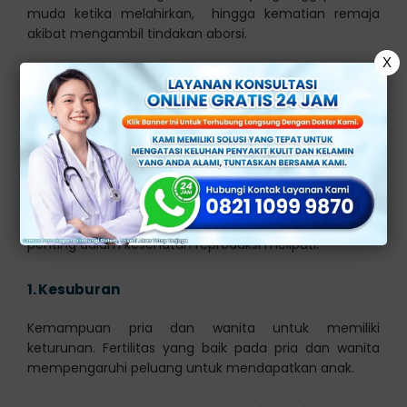
muda ketika melahirkan, hingga kematian remaja
akibat mengambil tindakan aborsi.
X
Kurangnya edukasi tersebut akan berdampak negatif
bagi mental remaja. Kesehatan reproduksi adalah
kondisi kesehatan yang berhubungan dengan fungsi
dan sistem reproduksi pada pria dan wanita.
Hal ini meliputi aspek-aspek seperti kemampuan untuk
memiliki keturunan, kesehatan seksual, dan
kesejahteraan reproduksi secara umum. Aspek-aspek
penting dalam kesehatan reproduksi meliputi:
1.
Kesuburan
Kemampuan pria dan wanita untuk memiliki
keturunan. Fertilitas yang baik pada pria dan wanita
mempengaruhi peluang untuk mendapatkan anak.