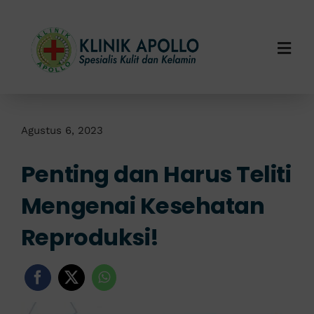
Skip
to
content
Togg
Navi
Home
Tentang Kami
Agustus 6, 2023
Penting dan Harus Teliti
Layanan Kami
Mengenai Kesehatan
Info Klinik
Reproduksi!
Hubungi Kami