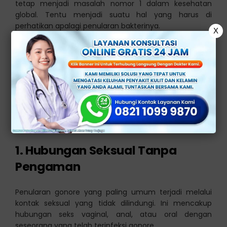
tetap menjadi masalah nomor 1 dalam kesehatan
global. Tentu menjadi suatu hal yang harus di
perhatikan apalagi penularan bakterinya.
X
Penularan penyakit gonore terjadi ketika seseorang
terinfeksi bakteri Neisseria gonorrhoeae dan kemudian
mengalami kontak dengan orang lain, yang dapat
menyebabkan penularan infeksi.
Berikut adalah beberapa cara umum penularan
penyakit gonore:
1.
Hubungan Seksual Tanpa
Pengaman
Penularan gonore yang paling umum terjadi melalui
kontak seksual yang tidak dilindungi. Ini mencakup
hubungan seks vaginal, anal, atau oral dengan
seseorang yang telah terinfeksi gonore.