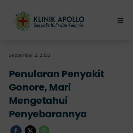
Skip
to
content
Togg
Navi
Home
Tentang Kami
September 2, 2023
Penularan Penyakit
Layanan Kami
Gonore, Mari
Info Klinik
Mengetahui
Hubungi Kami
Penyebarannya