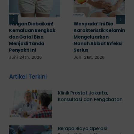
Banyak yang
Tampak Ringan,
Mengabaikan,
Waspada Ini Gejala
Padahal Habis
Kutil Kelamin yang
Berhubungan
Berbahaya!
Kemaluan Gatal Bisa
Juni 14th, 2026
Jadi Tanda IMS!
Juni 17th, 2026
Artikel Terkini
Klinik Prostat Jakarta,
Konsultasi dan Pengobatan