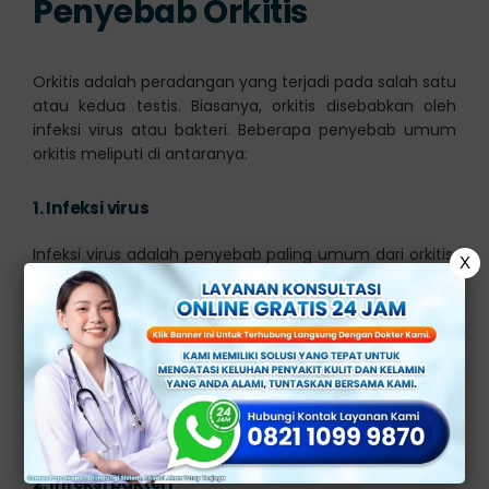
Penyebab Orkitis
Orkitis adalah peradangan yang terjadi pada salah satu
atau kedua testis. Biasanya, orkitis disebabkan oleh
infeksi virus atau bakteri. Beberapa penyebab umum
orkitis meliputi di antaranya:
1.
Infeksi virus
Infeksi virus adalah penyebab paling umum dari orkitis.
X
Virus yang dapat menyebabkan orkitis antara lain virus
gondok (mumps), virus influenza, virus Coxsackie, dan
virus campak.
Orkitis yang disebabkan oleh infeksi virus gondok
adalah yang paling umum terjadi, terutama pada
remaja dan pria muda yang belum divaksinasi.
2.
Infeksi bakteri