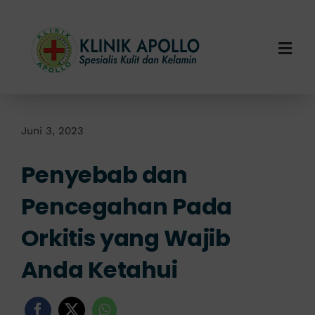
Skip
to
content
Togg
Navi
Home
Tentang Kami
Juni 3, 2023
Penyebab dan
Layanan Kami
Pencegahan Pada
Info Klinik
Orkitis yang Wajib
Hubungi Kami
Anda Ketahui