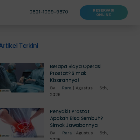
RESERVASI
0821-1099-9870
ONLINE
Artikel Terkini
Berapa Biaya Operasi
Prostat? Simak
Kisarannya!
By
Rara
|
Agustus 6th,
2026
Penyakit Prostat
Apakah Bisa Sembuh?
Simak Jawabannya
By
Rara
|
Agustus 5th,
2026