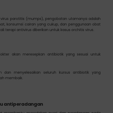
erti virus parotitis (mumps), pengobatan utamanya adalah
rahat, konsumsi cairan yang cukup, dan penggunaan obat
i terapi antivirus diberikan untuk kasus orchitis virus.
, dokter akan meresepkan antibiotik yang sesuai untuk
n dan menyelesaikan seluruh kursus antibiotik yang
udah membaik.
au antiperadangan