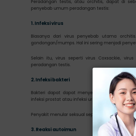
Peradangan testis, atau orchitis, dapat di se
penyebab umum peradangan testis:
1.
Infeksi virus
Biasanya dari virus penyebab utama orchitis.
gondongan/mumps. Hal ini sering menjadi penyeba
Selain itu, virus seperti virus Coxsackie, vi
peradangan testis.
2.
Infeksi bakteri
Bakteri dapat dapat menyebabkan orchitis, mesk
infeksi prostat atau infeksi uretra, dapat meny
Penyakit menular seksual seperti gonore atau k
3.
Reaksi autoimun