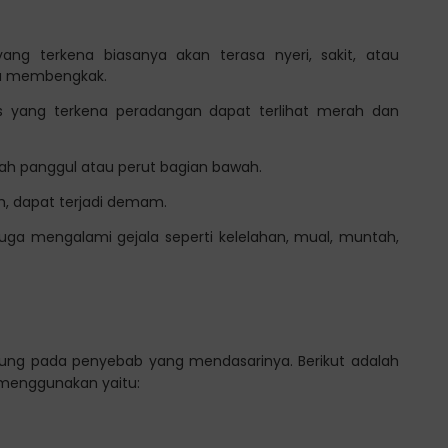
ang terkena biasanya akan terasa nyeri, sakit, atau
au membengkak.
s yang terkena peradangan dapat terlihat merah dan
rah panggul atau perut bagian bawah.
h, dapat terjadi demam.
juga mengalami gejala seperti kelelahan, mual, muntah,
antung pada penyebab yang mendasarinya. Berikut adalah
enggunakan yaitu: