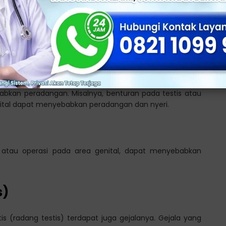
at di sebabkan oleh reaksi autoimun, di mana sistem
testis sendiri.
gan dan kerusakan pada testis.
bkan peradangan. Misalnya, benturan pada testis atau
nital dapat menyebabkan peradangan dan nyeri.
is atau operasi pada area genital, dapat menyebabkan
s)
s (radang testis) terdapat juga gejalanya. Gejala yang