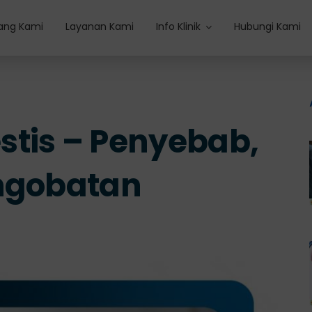
ang Kami
Layanan Kami
Info Klinik
Hubungi Kami
stis – Penyebab,
engobatan