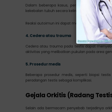
Dalam beberapa kasus, peradangan testis dap
kekebalan tubuh secara keliru menyerang jaringan 
Reaksi autoimun ini dapat menyebabkan peradan
4.
Cedera atau trauma
Cedera atau trauma pada testis dapat menyeba
aktivitas yang melibatkan pukulan pada area ge
5.
Prosedur medis
Beberapa prosedur medis, seperti biopsi test
peradangan testis sebagai komplikasi.
Gejala Orkitis (Radang Testi
Selain ada bermacam penyebab terjadinya orkiti