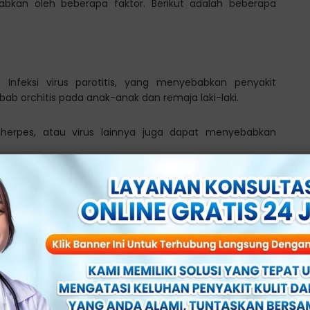
babkan oleh beberapa faktor. Berikut adalah beberapa
 Infeksi virus parotitis, yang menyebabkan penyakit
b orchitis pada anak-anak dan remaja laki-laki.
rus herpes, atau virus lainnya juga dapat menyebabkan
ipun ini jarang terjadi. Infeksi saluran kemih. Seperti
ebar ke testis dan menyebabkan peradangan.
lamidia juga dapat menyebabkan peradangan testis.