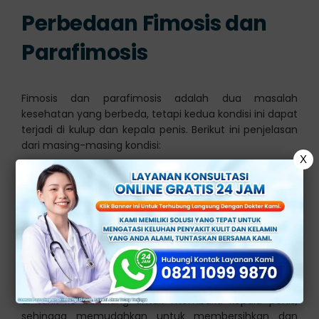
Perbedaan Fimosis dan
Parafimosis
Fimosis dan parafimosis adalah dua masalah
kesehatan yang berbeda, tetapi kedua kondisi ini dapat
terjadi di kulup dan kepala penis. Berikut ini penjelasan
dari masing-masing kondisi:
X
1.
Fimosis
Fimosis adalah suatu kondisi medis di mana kulup,
yang merupakan lapisan kulit yang menutupi kepala
penis (glans), tidak dapat di tarik ke belakang dengan
mudah atau bahkan tidak dapat di tarik sama sekali.
Normalnya, pada pria dewasa, kulup seharusnya dapat
di tarik ke belakang untuk membuka kepala penis,
sehingga memudahkan untuk membersihkan dan