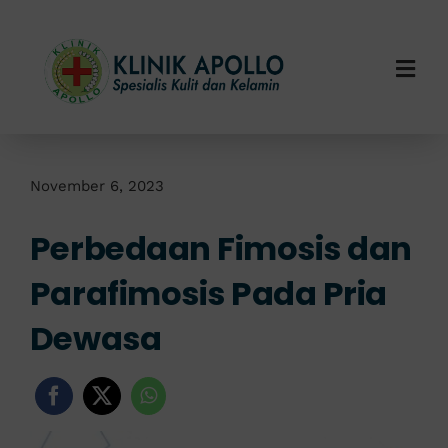
Skip
to
content
Togg
Navi
Home
Tentang Kami
November 6, 2023
Perbedaan Fimosis dan
Layanan Kami
Parafimosis Pada Pria
Info Klinik
Dewasa
Hubungi Kami