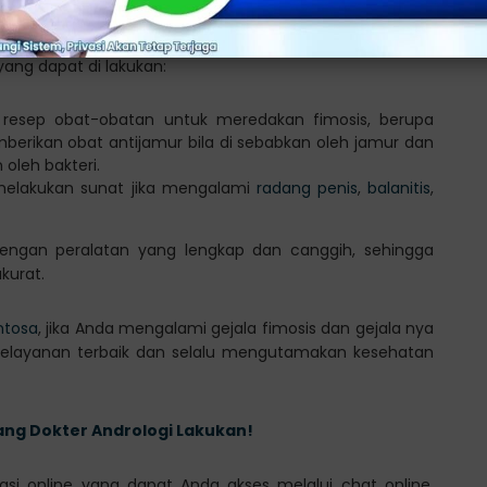
n pengobatan sesuai dengan usia dan tingkat keparahan
yang dapat di lakukan:
 resep obat-obatan untuk meredakan fimosis, berupa
mberikan obat antijamur bila di sebabkan oleh jamur dan
 oleh bakteri.
melakukan sunat jika mengalami
radang penis
,
balanitis
,
engan peralatan yang lengkap dan canggih, sehingga
kurat.
ntosa
, jika Anda mengalami gejala fimosis dan gejala nya
pelayanan terbaik dan selalu mengutamakan kesehatan
ang Dokter Andrologi Lakukan!
si online yang dapat Anda akses melalui chat online,