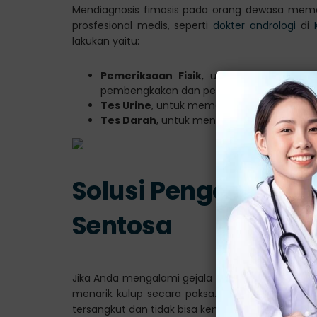
Mendiagnosis fimosis pada orang dewasa memer
prosfesional medis, seperti
dokter andrologi
di
lakukan yaitu:
Pemeriksaan Fisik
, untuk melihat tand
pembengkakan dan peradangan.
Tes Urine
, untuk memeriksa kemungkinan in
Tes Darah
, untuk mendeteksi fimosis yang
Solusi Pengobatan F
Sentosa
Jika Anda mengalami gejala seperti kulup yang
menarik kulup secara paksa. Karena hal tersebu
tersangkut dan tidak bisa kembali lagi (parafimos