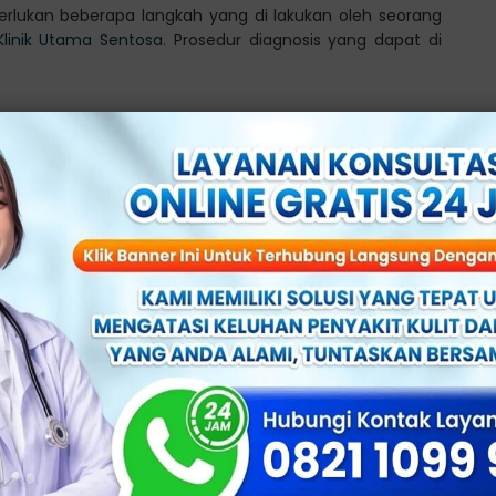
lukan beberapa langkah yang di lakukan oleh seorang
Klinik Utama Sentosa
. Prosedur diagnosis yang dapat di
a-tanda infeksi, kemampuan menarik kulup, dan juga
feksi bakteri atau jamur.
 di sebabkan oleh diabetes.
imosis di Klinik Utama
 menutupi kepala penis, sebaiknya jangan mencoba utnuk
t dapat memicu infeksi dan iritasi, bahkan kulup dapat
is).