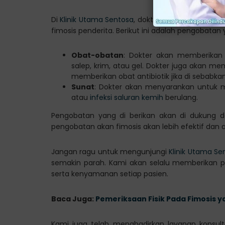
Di
Klinik Utama Sentosa
, dokter akan memberika
fimosis penderita. Berikut ini adalah pengobatan 
Obat-obatan
: Dokter akan memberikan
salep, krim, atau gel. Dokter juga akan me
memberikan obat antibiotik jika di sebabkan
Sunat
: Dokter akan menyarankan untuk 
atau
infeksi saluran kemih
berulang.
Pengobatan yang di berikan akan di dukung d
pengobatan akan fimosis akan lebih efektif dan a
Jangan ragu untuk mengunjungi
Klinik Utama Se
semakin parah. Kami akan selalu memberikan 
serta kenyamanan setiap pasien.
Baca Juga:
Pemeriksaan Fisik Pada Fimosis y
Kami juga telah menghadirkan layanan konsulta