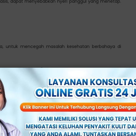
oniasis, dapat menyebabkan nyeri panggul yang menetap.
gera, untuk mencegah masalah kesehatan berbahaya di
n Nyeri pada Panggul
ggul pria bisa terjadi karena berbagai faktor berbahaya.
, seperti: