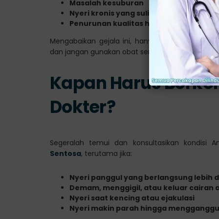
Masalah kesuburan
Nyeri kronis yang sulit sembuh
Penurunan kualitas hidup dan fungsi se
Mengabaikan gejala ini, hanya akan memperpara
dan jangan gunakan obat sembarangan!
Kapan Harus Berko
Dokter?
Segeralah temui dan konsultasikan kondisi
Sentosa
, terutama jika:
Nyeri panggul yang berlangsung lebih d
Demam, menggigil, atau keluar cairan 
Nyeri saat kencing atau ejakulasi
Nyeri makin parah hingga mengganggu 