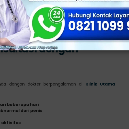
ksual
h kondisi. Penting untuk berkonsultasi dengan dokter,
nsultasi dengan
 Anda dengan dokter berpengalaman di
Klinik Utama
ari beberapa hari
abnormal dari penis
aktivitas