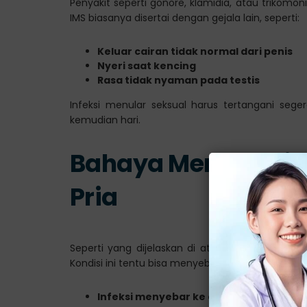
Penyakit seperti gonore, klamidia, atau trikom
IMS biasanya disertai dengan gejala lain, seperti:
Keluar cairan tidak normal dari penis
Nyeri saat kencing
Rasa tidak nyaman pada testis
Infeksi menular seksual harus tertangani se
kemudian hari.
Bahaya Mengabaika
Pria
Seperti yang dijelaskan di atas, nyeri pada pan
Kondisi ini tentu bisa menyebabkan berbagai risiko
Infeksi menyebar ke organ lain