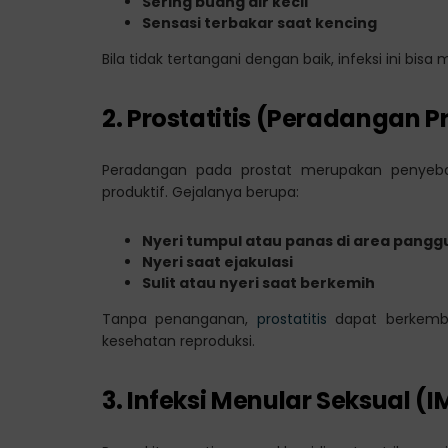
Sering buang air kecil
Sensasi terbakar saat kencing
Bila tidak tertangani dengan baik, infeksi ini bis
2. Prostatitis (Peradangan P
Peradangan pada prostat merupakan penyeba
produktif. Gejalanya berupa:
Nyeri tumpul atau panas di area pangg
Nyeri saat ejakulasi
Sulit atau nyeri saat berkemih
Tanpa penanganan,
prostatitis
dapat berkemba
kesehatan reproduksi.
3. Infeksi Menular Seksual (I