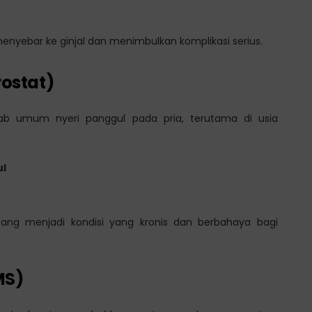
a menyebar ke ginjal dan menimbulkan komplikasi serius.
rostat)
b umum nyeri panggul pada pria, terutama di usia
ul
ng menjadi kondisi yang kronis dan berbahaya bagi
MS)