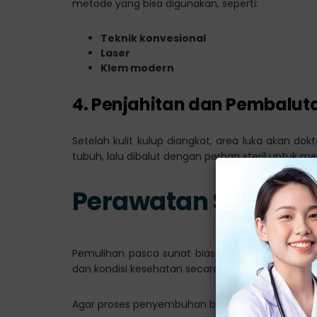
metode yang bisa digunakan, seperti:
Teknik konvesional
Laser
Klem modern
4. Penjahitan dan Pembalut
Setelah kulit kulup diangkat, area luka akan d
tubuh, lalu dibalut dengan perban steril untuk me
Perawatan Setelah 
Pemulihan pasca sunat biasanya berlangsung s
dan kondisi kesehatan secara keseluruhan.
Agar proses penyembuhan berjalan lancar, berikut