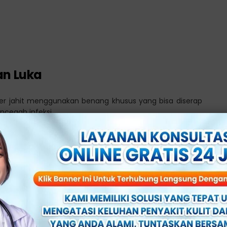
an Luka
okter jahit menggunakan benang khusus yang bisa diserap
ncegah infeksi.
Sunat untuk Fimosis
elama 5-10 hari, tergantung metode yang Anda lakukan
 beberapa hal yang perlu Anda perhatikan, antara lain: