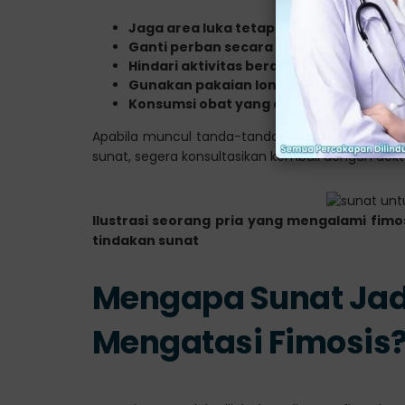
Jaga area luka tetap kering dan bersih,
Ganti perban secara rutin sesuai petun
Hindari aktivitas berat atau berhubun
Gunakan pakaian longgar untuk mence
Konsumsi obat yang dokter berikan unt
Apabila muncul tanda-tanda seperti nyeri berle
sunat, segera konsultasikan kembali dengan dokt
Ilustrasi seorang pria yang mengalami fim
tindakan sunat
Mengapa Sunat Jadi 
Mengatasi Fimosis