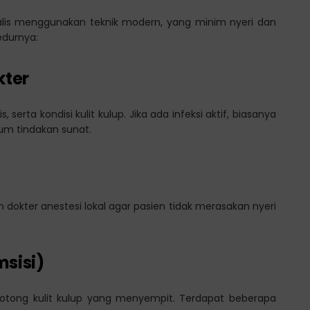
sialis menggunakan teknik modern, yang minim nyeri dan
edurnya:
kter
erta kondisi kulit kulup. Jika ada infeksi aktif, biasanya
um tindakan sunat.
 dokter anestesi lokal agar pasien tidak merasakan nyeri
sisi)
ong kulit kulup yang menyempit. Terdapat beberapa