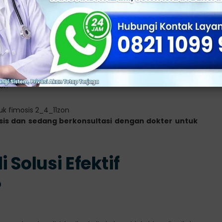
 terutama setelah buang air kecil
juk dokter
gan seksual selama masa pemulihan
gah gesekan pada area luka
uk kurangi nyeri dan mencegah infeksi
bihan, pembengkakan parah, atau keluar nanah dari luka
er.
osis dan sedang berkonsultasi dengan dokter untuk
Solusi Efektif
?