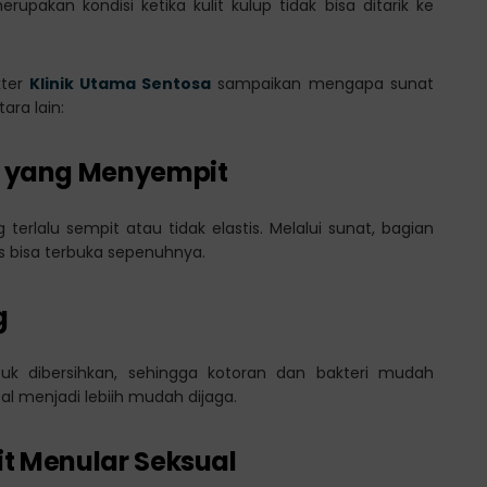
erupakan kondisi ketika kulit kulup tidak bisa ditarik ke
kter
Klinik Utama Sentosa
sampaikan mengapa sunat
ara lain:
up yang Menyempit
terlalu sempit atau tidak elastis. Melalui sunat, bagian
is bisa terbuka sepenuhnya.
g
k dibersihkan, sehingga kotoran dan bakteri mudah
l menjadi lebiih mudah dijaga.
it Menular Seksual