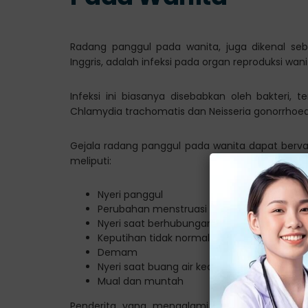
Radang panggul pada wanita, juga dikenal seb
Inggris, adalah infeksi pada organ reproduksi wani
Infeksi ini biasanya disebabkan oleh bakteri, 
Chlamydia trachomatis dan Neisseria gonorrhoea
Gejala radang panggul pada wanita dapat berva
meliputi:
Nyeri panggul
Perubahan menstruasi
Nyeri saat berhubungan seksual
Keputihan tidak normal
Demam
Nyeri saat buang air kecil
Mual dan muntah
Penderita yang mengalami gejala-gejala ini 