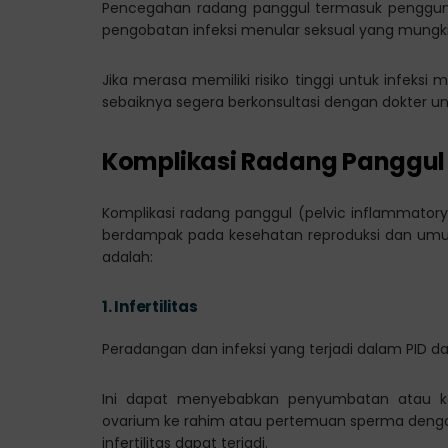
Pencegahan radang panggul termasuk penggun
pengobatan infeksi menular seksual yang mungki
Jika merasa memiliki risiko tinggi untuk infeksi
sebaiknya segera berkonsultasi dengan dokter u
Komplikasi Radang Panggul
Komplikasi radang panggul (pelvic inflammatory
berdampak pada kesehatan reproduksi dan umum.
adalah:
1.
Infertilitas
Peradangan dan infeksi yang terjadi dalam PID d
Ini dapat menyebabkan penyumbatan atau ke
ovarium ke rahim atau pertemuan sperma dengan 
infertilitas dapat terjadi.