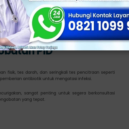
n profesional medis.
ebabkan komplikasi serius seperti kerusakan permanen
uan untuk hamil), dan risiko kehamilan ektopik (hamil di
obatan PID
 fisik, tes darah, dan seringkali tes pencitraan seperti
pemberian antibiotik untuk mengatasi infeksi.
urigakan, sangat penting untuk segera berkonsultasi
engobatan yang tepat.