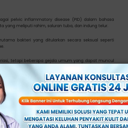
agai pelvic inflammatory disease (PID) dalam bahasa
ta yang meliputi rahim, saluran tuba, dan indung telur.
terutama bakteri yang ditularkan secara seksual seperti
e.
riasi, tetapi beberapa gejala umum yang dapat muncul
atau memiliki kekhawatiran mengenai radang panggul,