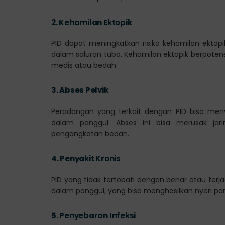
2.
Kehamilan Ektopik
PID dapat meningkatkan risiko kehamilan ektopik
dalam saluran tuba. Kehamilan ektopik berpote
medis atau bedah.
3.
Abses Pelvik
Peradangan yang terkait dengan PID bisa me
dalam panggul. Abses ini bisa merusak jar
pengangkatan bedah.
4.
Penyakit Kronis
PID yang tidak tertobati dengan benar atau ter
dalam panggul, yang bisa menghasilkan nyeri pa
5.
Penyebaran Infeksi