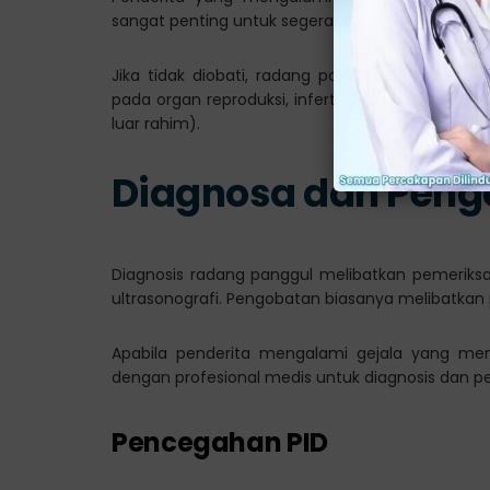
sangat penting untuk segera berkonsultasi denga
Jika tidak diobati, radang panggul dapat meny
pada organ reproduksi, infertilitas (ketidakmamp
luar rahim).
Diagnosa dan Peng
Diagnosis radang panggul melibatkan pemeriksaan
ultrasonografi. Pengobatan biasanya melibatkan 
Apabila penderita mengalami gejala yang menc
dengan profesional medis untuk diagnosis dan p
Pencegahan PID