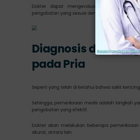
Dokter dapat mengevaluasi kondisi Anda s
pengobatan yang sesuai dengan penyebabnya.
Diagnosis dan Peng
pada Pria
Seperti yang telah di ketahui bahwa sakit kencing
Sehingga, pemeriksaan medis adalah langkah ya
pengobatan yang efektif.
Dokter akan melakukan beberapa pemeriksaan 
akurat, antara lain.