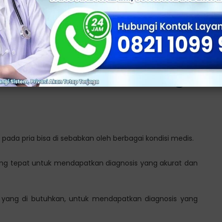
ecara keseluruhan, dan memberikan diagnosis dan
obatan Sakit Kencing
 pada pria bisa di sebabkan oleh berbagai kondisi medis.
ng tepat untuk mendapatkan diagnosis yang akurat dan
yang di butuhkan, untuk mendapatkan diagnosis yang