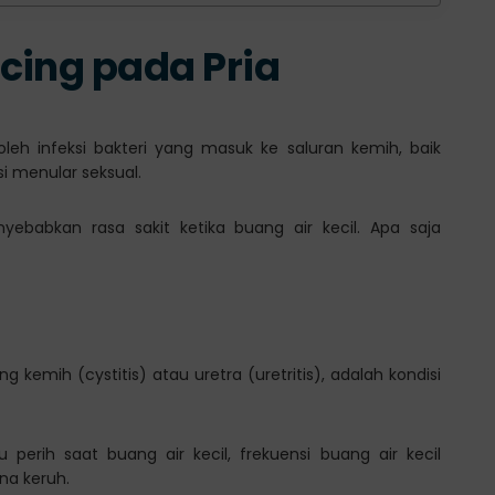
cing pada Pria
oleh infeksi bakteri yang masuk ke saluran kemih, baik
si menular seksual.
ebabkan rasa sakit ketika buang air kecil. Apa saja
)
g kemih (cystitis) atau uretra (uretritis), adalah kondisi
u perih saat buang air kecil, frekuensi buang air kecil
na keruh.