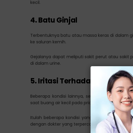
kecil.
4. Batu Ginjal
Terbentuknya batu atau massa keras di dalam gi
ke saluran kemih.
Gejalanya dapat meliputi sakit perut atau saki
di dalam urine.
5. Iritasi Terhadap Produk K
Beberapa kondisi lainnya, seperti iritasi terha
saat buang air kecil pada pria.
Itulah beberapa kondisi yang dapat menyebabka
dengan dokter yang terpercaya di
Klinik Utama