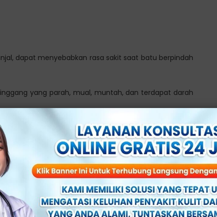
njal, dapat menyebabkan rasa sakit saat batu berpindah
t pinggang yang parah, mual, muntah, dan terdapat darah
ebersihan
dap produk kebersihan, juga bisa menyebabkan rasa sakit
n sakit kencing pada pria. Penting untuk berkonsultasi
 Sentosa
.