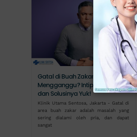
Gatal di Buah Zakar Sangat
Mengganggu? Intip Penyebab
dan Solusinya Yuk!
Klinik Utama Sentosa, Jakarta - Gatal di
area buah zakar adalah masalah yang
sering dialami oleh pria, dan dapat
sangat