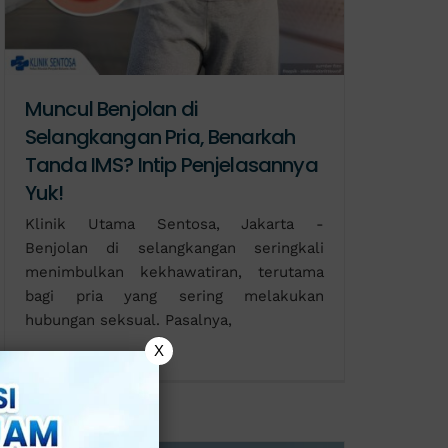
Muncul Benjolan di
Selangkangan Pria, Benarkah
Tanda IMS? Intip Penjelasannya
Yuk!
Klinik Utama Sentosa, Jakarta -
Benjolan di selangkangan seringkali
menimbulkan kekhawatiran, terutama
bagi pria yang sering melakukan
hubungan seksual. Pasalnya,
X