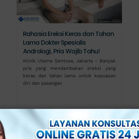
Rahasia Ereksi Keras dan Tahan
Lama Dokter Spesialis
Andrologi, Pria Wajib Tahu!
Klinik Utama Sentosa, Jakarta - Banyak
pria yang mendambakan ereksi yang
keras dan tahan lama untuk kepuasan
diri dan pasangan