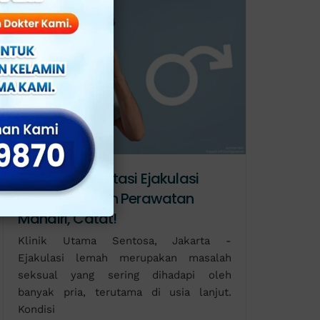
3 Cara Mengatasi Ejakulasi
Lemah dengan Perawatan
Mandiri, Catat!
Klinik Utama Sentosa, Jakarta -
Ejakulasi lemah merupakan masalah
seksual yang sering dihadapi oleh
banyak pria, terutama di usia lanjut.
Kondisi