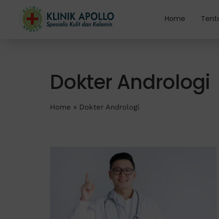
Skip
to
Home
Tent
content
Dokter Andrologi
Home
»
Dokter Andrologi