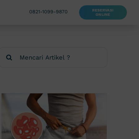
RESERVASI
0821-1099-9870
ONLINE
Search
for: