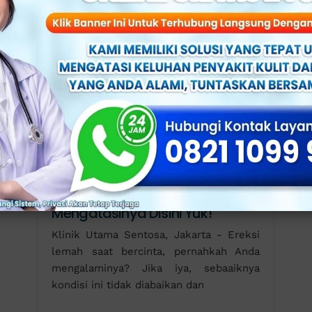
Ereksi Lemah saat Bercinta?
Lakukan 3 Cara Mudah
Mengatasinya Disini Yuk!
Klinik Utama Sentosa, Jakarta - Ereksi
lemah saat bercinta, pernahkah Anda
mengalaminya? Jika iya, sebaaiknya
kondisi ini tidak diabaikan dan