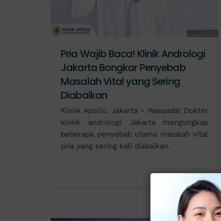
Pria Wajib Baca! Klinik Andrologi
Jakarta Bongkar Penyebab
Masalah Vital yang Sering
Diabaikan
Klinik Apollo, Jakarta - Waspada! Dokter
klinik andrologi Jakarta mengungkap
beberapa penyebab utama masalah vital
pria yang sering kali diabaikan.