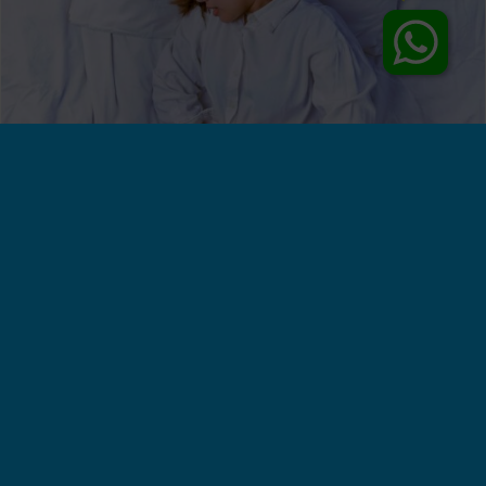
ISK Tak Kunjung Sembuh? Temukan
Penyebab dan Cara Mengatasinya Disini!
Klinik Utama Sentosa, Jakarta - Infeksi saluran kemih
(ISK) yang tak kunjung sembuh meski telah menjalani
pengobatan, dapat menjadi sumber