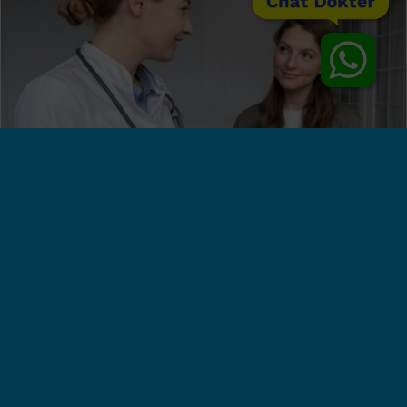
Chat Dokter
Ada Benjolan di Dalam Miss V? Begini Cara
Mengenali dan Mengobatinya dengan
Tepat!
Klinik Utama Sentosa, Jakarta - Munculnya benjolan di
dalam Miss V, sering kali membuat banyak wanita yang
merasa cemas dan