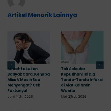
Artikel Menarik Lainnya
Adakah Cara Medis
5 Saran Dokter
untuk
Mengobati Vagina
Mengembalikan
Bengkak Akibat
Selaput Dara yang
Infeksi, Cek di Sini!
Robek? Ini Penjelasan
Mei 17th, 2026
Dokter!
Mei 18th, 2026