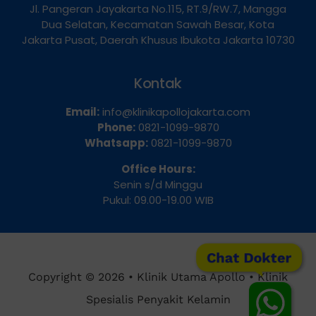
Jl. Pangeran Jayakarta No.115, RT.9/RW.7, Mangga
Dua Selatan, Kecamatan Sawah Besar, Kota
Jakarta Pusat, Daerah Khusus Ibukota Jakarta 10730
Kontak
Email:
info@klinikapollojakarta.com
Phone:
0821-1099-9870
Whatsapp:
0821-1099-9870
Office Hours:
Senin s/d Minggu
Pukul: 09.00-19.00 WIB
Chat Dokter
Copyright © 2026 • Klinik Utama Apollo • Klinik
Spesialis Penyakit Kelamin