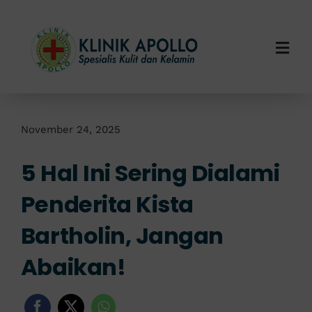
Skip
to
content
Togg
Navi
Home
Tentang Kami
November 24, 2025
5 Hal Ini Sering Dialami
Layanan Kami
Penderita Kista
Info Klinik
Bartholin, Jangan
Hubungi Kami
Abaikan!