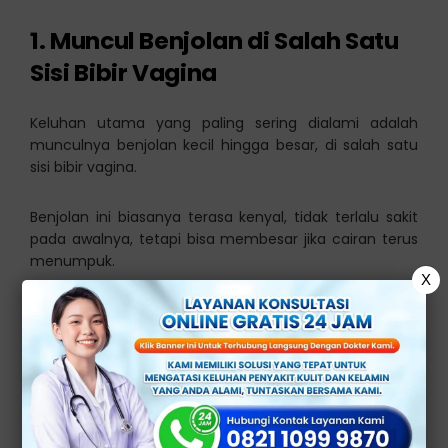
1. Muncul Benjolan di Salah Satu
Sisi Bibir Vagina
Keluhan utama yang paling sering dialami adalah
munculnya benjolan kecil hingga besar, di salah satu
sisi bibir vagina.
Benjolan ini biasanya terasa kenyal, tidak terlalu sakit
pada awalnya, tetapi bisa membesar jika cairan terus
menumpuk.
X
2. Rasa Tidak Nyaman saat
Duduk atau Berjalan
Benjolan kista bartholin bisa sebabkan rasa mengganjal
dan tidak nyaman, terutama saat duduk atau berjalan.
Beberapa penderita juga sering mengeluhkan rasa