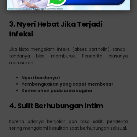
seperti tekanan di area intim.
3. Nyeri Hebat Jika Terjadi
Infeksi
Jika kista mengalami infeksi (abses bartholin), tanda-
tandanya bisa memburuk. Penderita biasanya
merasakan:
Nyeri berdenyut
Pembengkakan yang cepat membesar
Kemerahan pada area vagina
4. Sulit Berhubungan Intim
Karena adanya benjolan dan rasa sakit, penderita
sering mengalami kesulitan saat berhubungan seksual.