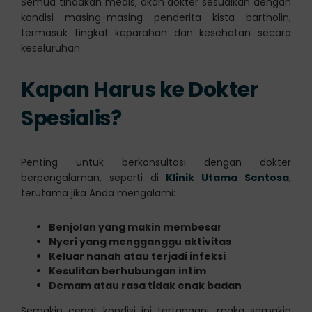
Semua tindakan medis, akan dokter sesuaikan dengan
kondisi masing-masing penderita kista bartholin,
termasuk tingkat keparahan dan kesehatan secara
keseluruhan.
Kapan Harus ke Dokter
Spesialis?
Penting untuk berkonsultasi dengan dokter
berpengalaman, seperti di
Klinik Utama Sentosa
,
terutama jika Anda mengalami:
Benjolan yang makin membesar
Nyeri yang mengganggu aktivitas
Keluar nanah atau terjadi infeksi
Kesulitan berhubungan intim
Demam atau rasa tidak enak badan
Semakin cepat kondisi ini tertangani, maka semakin