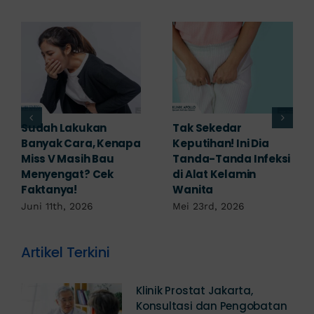
Adakah Cara Medis
5 Saran Dokter
untuk
Mengobati Vagina
Mengembalikan
Bengkak Akibat
Selaput Dara yang
Infeksi, Cek di Sini!
Robek? Ini Penjelasan
Mei 17th, 2026
Dokter!
Mei 18th, 2026
Artikel Terkini
Klinik Prostat Jakarta,