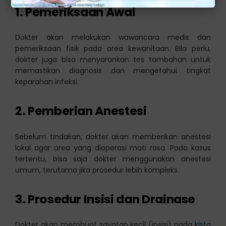
1. Pemeriksaan Awal
Dokter akan melakukan wawancara medis dan
pemeriksaan fisik pada area kewanitaan. Bila perlu,
dokter juga bisa menyarankan tes tambahan untuk
memastikan diagnosis dan mengetahui tingkat
keparahan infeksi.
2. Pemberian Anestesi
Sebelum tindakan, dokter akan memberikan anestesi
lokal agar area yang dioperasi mati rasa. Pada kasus
tertentu, bisa saja dokter menggunakan anestesi
umum, terutama jika prosedur lebih kompleks.
3. Prosedur Insisi dan Drainase
Dokter akan membuat sayatan kecil (insisi) pada
kista