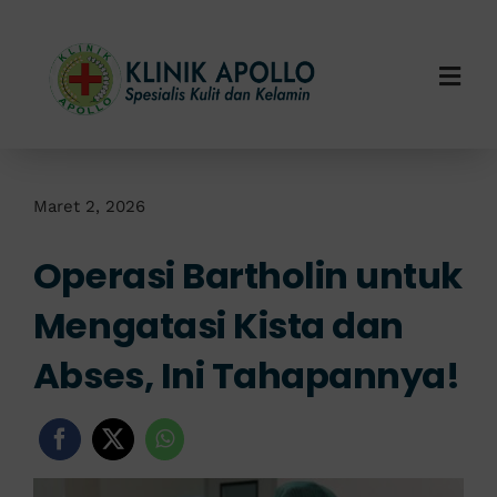
Skip
to
content
Togg
Navi
Home
Tentang Kami
Maret 2, 2026
Operasi Bartholin untuk
Layanan Kami
Mengatasi Kista dan
Info Klinik
Abses, Ini Tahapannya!
Hubungi Kami