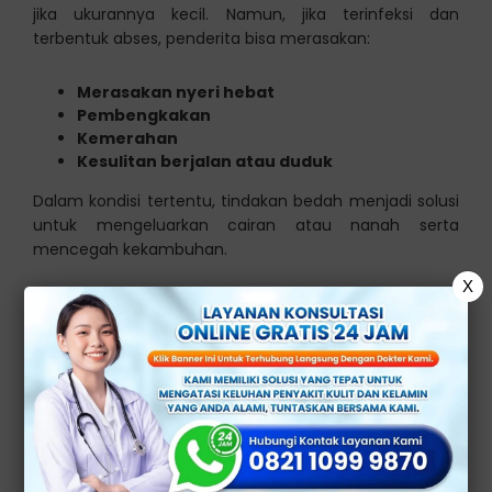
jika ukurannya kecil. Namun, jika terinfeksi dan
terbentuk abses, penderita bisa merasakan:
Merasakan nyeri hebat
Pembengkakan
Kemerahan
Kesulitan berjalan atau duduk
Dalam kondisi tertentu, tindakan bedah menjadi solusi
untuk mengeluarkan cairan atau nanah serta
mencegah kekambuhan.
X
Tahapan Metode Operasi
Bartholin
Terdapat beberapa tahapan yang umumnya dokter
lakukan dalam prosedur operasi bartholin, antara lain: