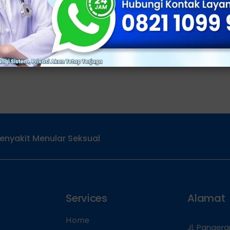
enyakit Menular Seksual
Services
Alamat
Home
Jl. Panger