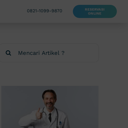
RESERVASI
0821-1099-9870
ONLINE
Search
for: