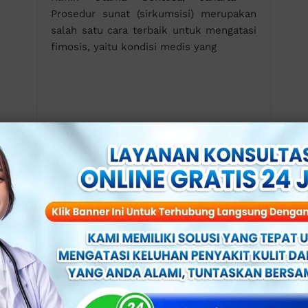
Prosedur sunat (sirkumsisi) merupakan
salah satu cara terbaik untuk mengatasi
fimosis, yaitu kondisi medis yang