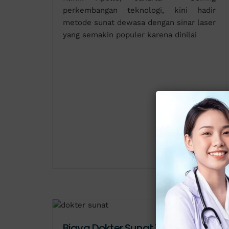
perkembangan teknologi, kini hadir
metode sunat dewasa dengan sinar laser
yang semakin populer karena dinilai
Biaya Dokter Sunat Terjangkau