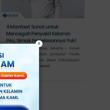
4 Manfaat Sunat untuk
Mencegah Penyakit Kelamin
Pria, Simak Penjelasannya Yuk!
X
Klinik Utama Sentosa, Jakarta - Sunat
pada pria merupakan prosedur medis
yang dilakukan atas dasar kebudayaan
dan agama. Selain aspek