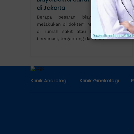
di Jakarta
Berapa besaran biaya sunat bila
melakukan di dokter? Melakukan khitan
di rumah sakit atau klinik sangatlah
bervariasi, tergantung dari bius
Klinik Andrologi
Klinik Ginekologi
P