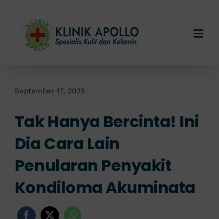
Skip
to
content
Togg
Navi
Home
Tentang Kami
September 17, 2025
Tak Hanya Bercinta! Ini
Layanan Kami
Dia Cara Lain
Info Klinik
Penularan Penyakit
Hubungi Kami
Kondiloma Akuminata