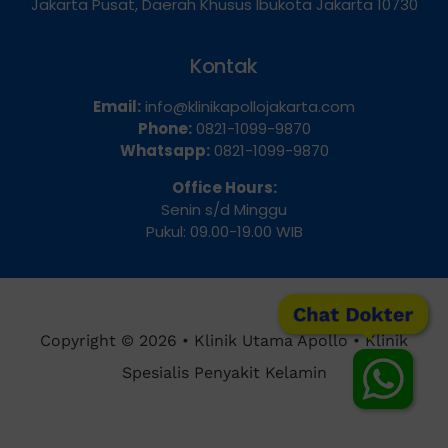
Dua Selatan, Kecamatan Sawah Besar, Kota
Jakarta Pusat, Daerah Khusus Ibukota Jakarta 10730
Kontak
Email:
info@klinikapollojakarta.com
Phone:
0821-1099-9870
Whatsapp:
0821-1099-9870
Office Hours:
Senin s/d Minggu
Pukul: 09.00-19.00 WIB
Chat Dokter
Copyright © 2026 • Klinik Utama Apollo • Klinik
Spesialis Penyakit Kelamin