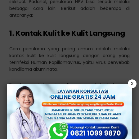
seksual. Padahal, penularan HPV bisa terjadi melalui
berbagai cara lain. Berikut adalah beberapa di
antaranya:
1. Kontak Kulit ke Kulit Langsung
Cara penularan yang paling umum adalah melalui
kontak kulit ke kulit langsung dengan orang yang
terinfeksi Human Papillomavirus, yaitu virus penyebab
kondiloma akuminata.
X
Penularan ini bisa terjadi pada saat berhubungan
seksual, baik vaginal, anal, maupun oral dengan
pasangan yang terinfeksi.
2. Kontak Mulut ke Kelamin (Seks
Oral)