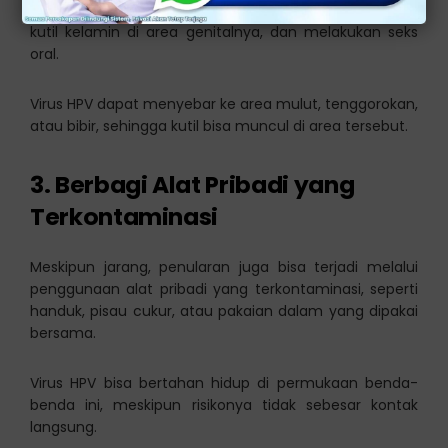
Penularan bisa terjadi jika salah satu pasangan memiliki
kutil kelamin di area genitalnya, dan melakukan seks
oral.
Virus HPV dapat menyebar ke area mulut, tenggorokan,
atau bibir, sehingga kutil bisa muncul di area tersebut.
3. Berbagi Alat Pribadi yang
Terkontaminasi
Meskipun jarang, penularan juga bisa terjadi melalui
penggunaan alat pribadi yang terkontaminasi, seperti
handuk, pisau cukur, atau pakaian dalam yang dipakai
bersama.
Virus HPV bisa bertahan hidup di permukaan benda-
benda ini, meskipun risikonya tidak sebesar kontak
langsung.