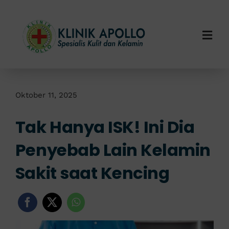
Skip
to
content
Togg
Navi
Home
Tentang Kami
Oktober 11, 2025
Tak Hanya ISK! Ini Dia
Layanan Kami
Penyebab Lain Kelamin
Info Klinik
Sakit saat Kencing
Hubungi Kami