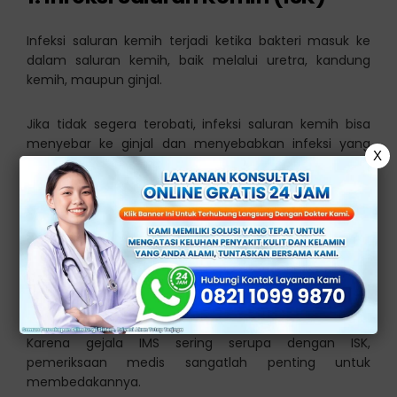
Infeksi saluran kemih terjadi ketika bakteri masuk ke
dalam saluran kemih, baik melalui uretra, kandung
kemih, maupun ginjal.
Jika tidak segera terobati, infeksi saluran kemih bisa
menyebar ke ginjal dan menyebabkan infeksi yang
X
lebih serius.
2. Infeksi Menular Seksual (IMS)
Selain infeksi saluran kemih, infeksi menular seksual
seperti gonore, klamidia, atau trikomoniasis juga dapat
menyebabkan rasa sakit dan kencing.
Karena gejala IMS sering serupa dengan ISK,
pemeriksaan medis sangatlah penting untuk
membedakannya.