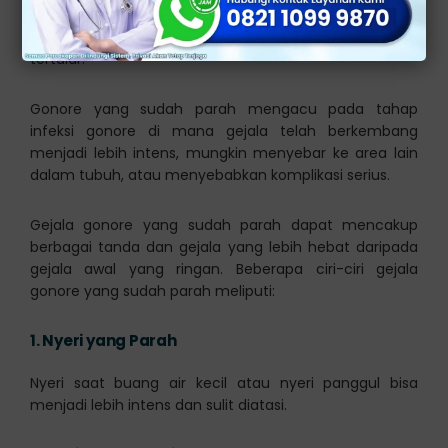
Tidak hanya dari berhubungan intim secara langsung,
tetapi media lain misalnya dari mainan seks juga bisa
tertular.
Gonore yang sudah parah mengacu pada tahap
infeksi gonore di mana gejala telah berkembang
menjadi lebih intens, mungkin menyebar ke area lain
dalam tubuh, atau menyebabkan komplikasi serius.
Gejala gonore yang sudah parah dapat mencakup
berbagai tanda dan gejala yang lebih hebat daripada
gejala awal yang ringan. Beberapa ciri-ciri gejala
gonore yang sudah parah meliputi:
1.
Nyeri yang Parah
Nyeri saat buang air kecil atau nyeri panggul bisa
menjadi lebih intens dan sulit diatasi.