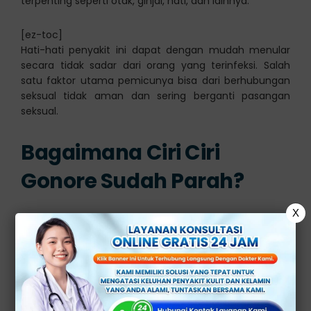
terpenting seperti otak, ginjal, hati, dan lainnya.
[ez-toc]
Hati-hati penyakit ini dapat dengan mudah menular
secara tidak sadar dari orang yang terinfeksi. Salah
satu faktor utama pemicunya bisa dari berhubungan
seksual tidak aman dan sering berganti pasangan
seksual.
Bagaimana Ciri Ciri
Gonore Sudah Parah?
X
Penyakit gonore atau kencing nanah adalah salah satu
infeksi menular seksual yang penyebabnya berasal dari
Neisseria gonorrhoeae. Bakteri ini berpindah dengan
cepat jika ada kontakan lanmgsung secara seksual
dengan penderita.