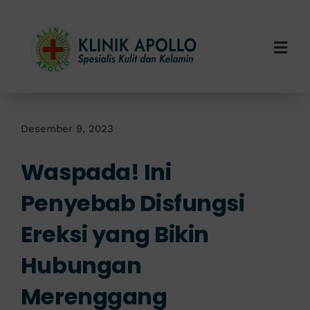
Skip
to
content
Togg
Navi
Home
Tentang Kami
Desember 9, 2023
Waspada! Ini
Layanan Kami
Penyebab Disfungsi
Info Klinik
Ereksi yang Bikin
Hubungi Kami
Hubungan
Merenggang