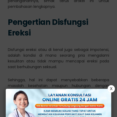
penanganannya, simak terus artikel ini untuk
pembahasan lengkapnya.
Pengertian Disfungsi
Ereksi
Disfungsi ereksi atau di kenal juga sebagai impotensi,
adalah kondisi di mana seorang pria mengalami
kesulitan atau tidak mampu mencapai ereksi pada
saat berhubungan seksual.
Sehingga, hal ini dapat menyebabkan beberapa
masalah kesehatan maupun hubungan dengan
X
pasangan, karena ketidakpuasan dalam berhubungan
seksual.
Kondisi ini biasanya terjadi pada pria yang berusia
lanjut, tetapi tidak di pungkiri bahwa pria berusia muda