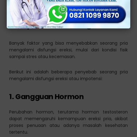
juga bisa mengalami kondisi ini.
Penyebab Disfungsi Ereksi
Banyak faktor yang bisa menyebabkan seorang pria
mengalami disfungsi ereksi, mulai dari kondisi fisik
sampai stres atau kecemasan.
Berikut ini adalah beberapa penyebab seorang pria
mengalami disfungsi ereksi atau impotensi:
1. Gangguan Hormon
Perubahan hormon, terutama hormon testosteron
dapat memengaruhi kemampuan ereksi pria, akibat
proses penuaan atau adanya masalah kesehatan
tertentu.