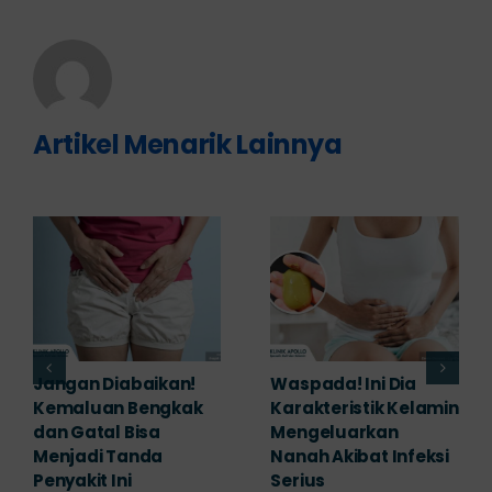
Artikel Menarik Lainnya
Banyak yang
Tampak Ringan,
Mengabaikan,
Waspada Ini Gejala
Padahal Habis
Kutil Kelamin yang
Berhubungan
Berbahaya!
Kemaluan Gatal Bisa
Juni 14th, 2026