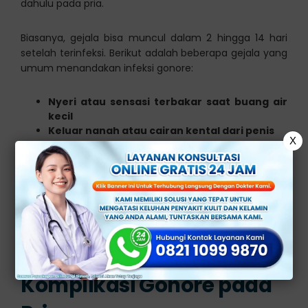
dahulu pada pria.
Biasanya, gejala bisa muncul dalam 2 hingga 14 hari
setelah terinfeksi. Berikut adalah beberapa gejala yang
umum menandakan infeksi gonore:
Nyeri atau sensasi terbakar saat buang air
kecil
Keluar nanah atau cairan kental dari penis
X
Nyeri atau bengkak pada salah satu atau
kedua testis
Ujung penis memerah dan bengkak
Jika Anda mengalami salah satu gejala di atas,
segeralah cari bantuan medis. Menunda pengobatan
hanya akan meningkatkan risiko komplikasi yang lebih
serius.
Komplikasi Gonore pada