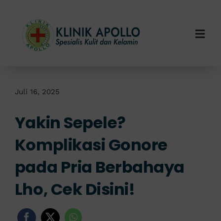
Skip
to
content
Togg
Navi
Home
Tentang Kami
Juli 16, 2025
Yakin Sepele?
Layanan Kami
Komplikasi Gonore
Info Klinik
pada Pria Berbahaya
Hubungi Kami
Lho, Cek Disini!