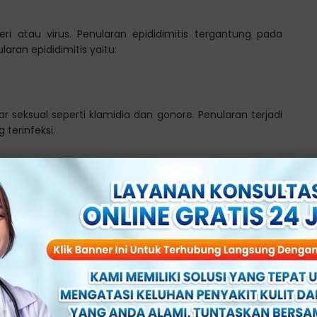
teri atau virus. Penularan epididimitis tergantung pada
ran epididimitis yaitu:
ar seksual seperti klamidia dan gonore. Penularan terjadi
terinfeksi.
ondom untuk mencegah penularan infeksi seksual.
 kemih atau uretritis, dapat menyebar ke epididimis dan
ih dapat mencapai epididimis melalui sistem saluran
si dari kandung kemih atau uretra.