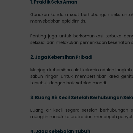
1.
Praktik Seks Aman
Gunakan kondom saat berhubungan seks untuk m
menyebabkan epididimitis.
Penting juga untuk berkomunikasi terbuka de
seksual dan melakukan pemeriksaan kesehatan s
2.
Jaga Kebersihan Pribadi
Menjaga kebersihan alat kelamin adalah langkah
sabun ringan untuk membersihkan area genital
tersebut dengan baik setelah mandi.
3.
Buang Air Kecil Setelah Berhubungan Sek
Buang air kecil segera setelah berhubungan
mungkin masuk ke uretra dan mencegah penyebara
4.
Jaga Kekebalan Tubuh