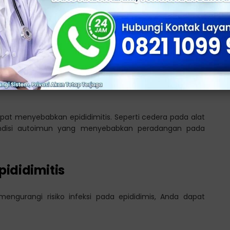
an pernapasan atau infeksi tubuh lainnya, dapat menyebar
an epididimitis.
 secara langsung relatif jarang terjadi.
 dapat menyebabkan epididimitis. Seperti cedera pada alat
kondisi autoimun yang menyebabkan peradangan pada
ididimitis
engurangi risiko infeksi pada epididimis, Anda dapat