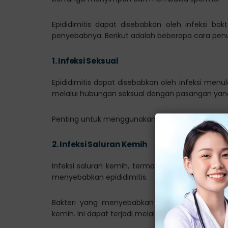
Epididimitis dapat disebabkan oleh infeksi bak
penyebabnya. Berikut adalah beberapa cara penula
1.
Infeksi Seksual
Epididimitis dapat disebabkan oleh infeksi menul
melalui hubungan seksual dengan pasangan yang 
Penting untuk menggunakan pengaman seperti k
2.
Infeksi Saluran Kemih
Infeksi saluran kemih, termasuk infeksi kandung
menyebabkan epididimitis.
Bakteri yang menyebabkan infeksi saluran kem
kemih. Ini dapat terjadi melalui penyebaran infek