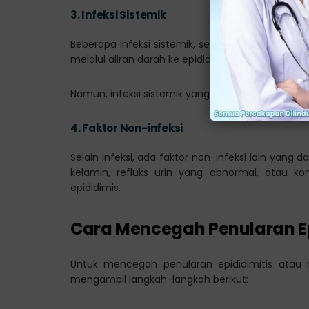
3.
Infeksi Sistemik
Beberapa infeksi sistemik, seperti infeksi salur
melalui aliran darah ke epididimis dan menyebabk
Namun, infeksi sistemik yang menyerang epididimis
4.
Faktor Non-infeksi
Selain infeksi, ada faktor non-infeksi lain yang
kelamin, refluks urin yang abnormal, atau 
epididimis.
Cara Mencegah Penularan Ep
Untuk mencegah penularan epididimitis atau m
mengambil langkah-langkah berikut: