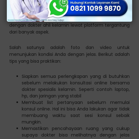
Kunci keberhasilan melakukan konsultasi secara online
dengan dokter ahli kelamin lewat platform tergantung
dari banyak aspek.
Salah satunya adalah foto dan video untuk
menunjukan kondisi Anda dengan jelas. Berikut adalah
tips yang bisa praktikan:
Siapkan semua perlengkapan yang di butuhkan
sebelum melakukan konsultasi online bersama
dokter spesialis kelamin. Seperti contoh laptop,
hp, dan jaringan yang stabil
Membuat list pertanyaan sebelum memulai
konsul online. Hal ini bisa Anda lakukan agar tidak
membuang waktu saat sesi konsul sebaik
mungkin.
Memastikan pencahayaan ruang yang cukup
supaya dokter bisa melihatnya dengan jelas