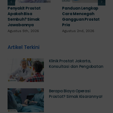
akit Prostat
Panduan Lengkap
7 Komp
ah Bisa
Cara Mencegah
yang P
buh? Simak
Gangguan Prostat
Diwasp
abannya
Pria
Agustus
tus 5th, 2026
Agustus 2nd, 2026
Artikel Terkini
Klinik Prostat Jakarta,
Konsultasi dan Pengobatan
Berapa Biaya Operasi
Prostat? Simak Kisarannya!