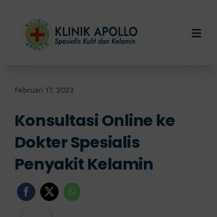
Skip
to
content
Togg
Navi
Home
Tentang Kami
Februari 17, 2023
Konsultasi Online ke
Layanan Kami
Dokter Spesialis
Info Klinik
Penyakit Kelamin
Hubungi Kami