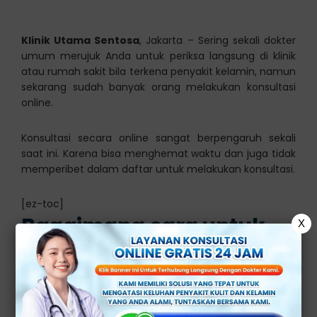
Klinik Utama Sentosa
, Jakarta – Sering sekali dokter
umum merujuk Anda untuk periksa langsung di klinik
atau rumah sakit bila terkena penyakit kelamin, namun
sekarang sudah banyak orang melakukan konsultasi
online.
Konsultasi secara online sangat berpengaruh sekali
saat ini. Karena bisa menghemat waktu dan juga tidak
memperibet dalam daftar untuk melakukan konsultasi.
[ez-toc]
Bagaimana cara untuk
X
konsultasi dengan dokter
ahli kelamin secara
online?