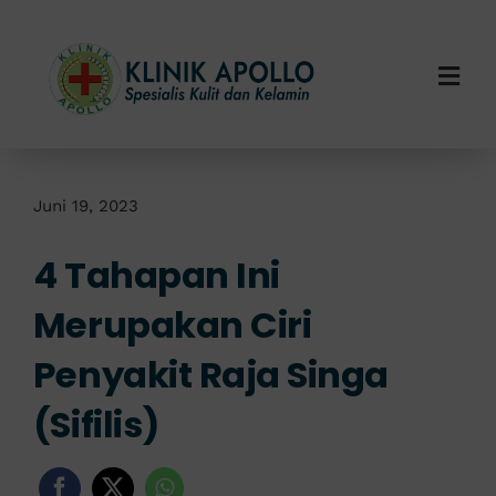
Skip
to
content
Togg
Navi
Home
Tentang Kami
Juni 19, 2023
4 Tahapan Ini
Layanan Kami
Merupakan Ciri
Info Klinik
Penyakit Raja Singa
Hubungi Kami
(Sifilis)