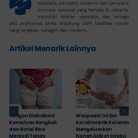
spesialis penyakit kelamin dan penyakit
menular seksual yang berada di Jakarta,
memiliki dokter spesialis dan tenaga
ahli profesinal serta didukung oleh fasilitas medis
yang lengkap, canggih dan modern.
Artikel Menarik Lainnya
Banyak yang
Tampak Ringan,
Mengabaikan,
Waspada Ini Gejala
Padahal Habis
Kutil Kelamin yang
Berhubungan
Berbahaya!