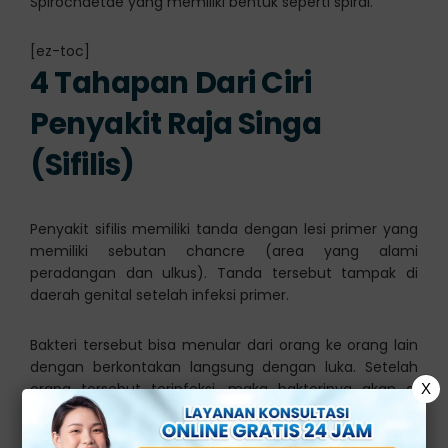
Spirochaetae yang memiliki bentuk seperti spiral.
[ez-toc]
4 Tahapan Dari Ciri
Penyakit Raja Singa
(Sifilis)
Penyakit sifilis memiliki tanda dengan lesi primer yang
memiliki sebutan chancre (area yang alami
peradangan dan ulkus). Tanda tersebut tampak di
daerah genital setelah infeksi primer.
Bakteri tersebut bisa menular dari orang ke orang lain
dengan berkontakan langsung dengan luka. Setelah
orang tersebut terinfeksi, maka bakterinya akan di
X
dalam tubuh dengan kondisi tidak aktif selama
beberapa dekade.