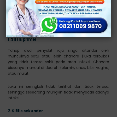
Raja singa, yang juga dikenal sebagai sifilis, adalah
penyakit menular seksual yang disebabkan oleh bakteri
Treponema pallidum. Berikut adalah beberapa ciri-ciri
penyakit raja singa yaitu:
1.
Sifilis primer
Tahap awal penyakit raja singa ditandai oleh
munculnya satu atau lebih chancre (luka terbuka)
yang tidak terasa sakit pada area infeksi. Chancre
biasanya muncul di daerah kelamin, anus, bibir vagina,
atau mulut.
Luka ini seringkali tidak terlihat dan tidak terasa,
sehingga seseorang mungkin tidak menyadari adanya
infeksi.
2.
Sifilis sekunder